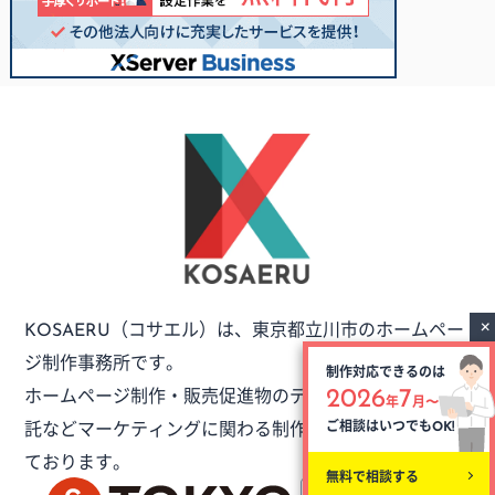
（コサエル）は、
東京都立川市のホームペー
KOSAERU
ジ制作事務所です。
制作対応できるのは
ホームページ制作・販売促進物のデザイン・外注制作委
2026
7
年
月〜
託など
マーケティングに関わる制作のご依頼をお受けし
ご相談はいつでも
OK!
ております。
無料で相談する