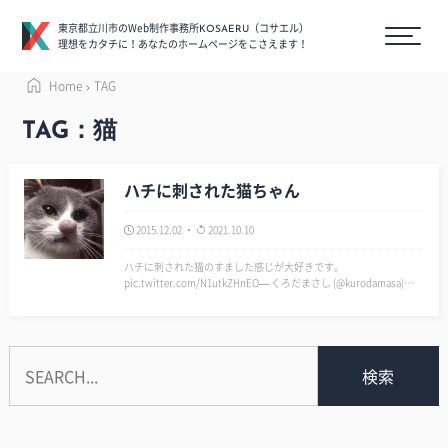
東京都立川市のWeb制作事務所
（コサエル）
KOSAERU
理想をカタチに！あなたのホームページをこさえます！
Home
TAG
TAG：猫
ハチに刺された猫ちゃん
2015.12.02
2021.10.10
ハチに刺された猫のすました感じが大好きです。
pic.twitter.com/N1utkZHnEO— くろだまさし (@kurodamasa)
2015, 11月 27 …
検索