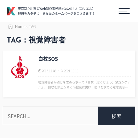
東京都立川市のWeb制作事務所
（コサエル）
KOSAERU
理想をカタチに！あなたのホームページをこさえます！
Home
TAG
TAG：視覚障害者
白杖SOS
2015.12.08
2021.10.10
視覚障害者が助けを求めるポーズ「白杖（はくじょう）SOSシグナ
ル」。 白杖を頭上５０ｃｍ程度に掲げ、助けを求める意思表示を
行っている。 このポーズ知らない視覚障害者もいるそうだ。 逆に
知っていても、このポーズに抵抗を抱く人もいるそうだ。 そし
て、状況的にこのポーズをと…
検索