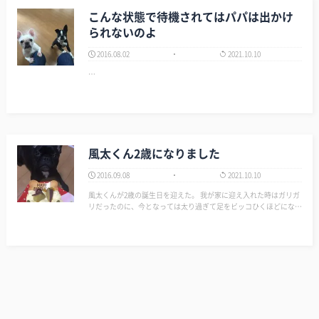
こんな状態で待機されてはパパは出かけ
られないのよ
2016.08.02
2021.10.10
…
風太くん2歳になりました
2016.09.08
2021.10.10
風太くんが2歳の誕生日を迎えた。 我が家に迎え入れた時はガリガ
リだったのに、今となっては太り過ぎて足をビッコひくほどになっ
たw 元気でピョンピョン跳ねながら遊びにくる時は本当に可愛い。
このまま天真爛漫なまま育って欲しい。…