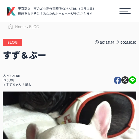
東京都立川市のWeb制作事務所
（コサエル）
KOSAERU
理想をカタチに！あなたのホームページをこさえます！
Home
BLOG
2015.11.19
2021.10.10
BLOG
すず＆ぷー
KOSAERU
BLOG
すずちゃん
風太