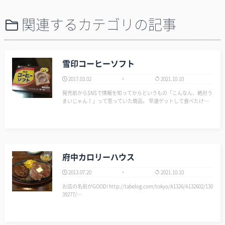
関連するカテゴリの記事
雪印コーヒーソフト
2017.03.02
2021.10.10
発売前からSNSで情報を知ってからというもの「こんなん、絶対う
まいじゃん！」って思っていた商品。 早速ゲットして食べたけど
間違いなかったね。 マーガリン＆甘いけどビター感があるコーヒ
ー味。 パンが楽しみになるじぇ！…
府中カロリーハウス
2013.07.20
2021.10.10
お店の名前がGOOD! http://tabelog.com/tokyo/A1326/A132602/130
39277/…