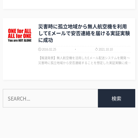
災害時に孤立地域から無人航空機を利用
してEメールで安否連絡を届ける実証実験
に成功
2016.02.25
2021.10.10
【報道発表】無人航空機を活用したEメール配送システムを開発 ～
災害時に孤立地域から安否連絡することを想定した実証実験に成功
～https://t.co/KDzJHkpZ4t— KDDI研究所 広報 (@KDDI_Labs) 20
16年2月25日 こういう取り組…
検索