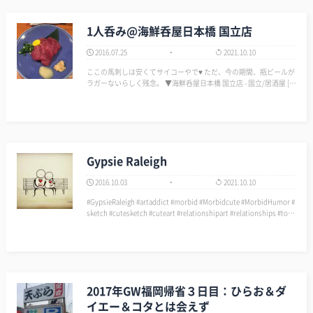
1人呑み@海鮮呑屋日本橋 国立店
2016.07.25
2021.10.10
ここの馬刺しは安くてサイコーやで♥ ただ、今の期間、瓶ビールが
ラガーないらしく残念。 ▼海鮮呑屋日本橋 国立店 - 国立/居酒屋 [食
べログ] http://tabelog.com/tokyo/A1325/A132503/13078807…
Gypsie Raleigh
2016.10.03
2021.10.10
#GypsieRaleigh #artaddict #morbid #Morbidcute #MorbidHumor #
sketch #cutesketch #cuteart #relationshipart #relationships #toge
ther #toget…
2017年GW福岡帰省３日目：ひらお＆ダ
イエー＆コタとは会えず