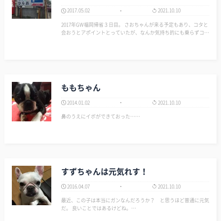
2017.05.02
2021.10.10
2017年GW福岡帰省３日目。 さおちゃんが来る予定もあり、コタと
会おうとアポイントとっていたが、なんか気持ち的にも乗らずコタ
からも昼飯食えないとのことだったのでキャンセルした。雑餉隈駅
までは来ていたのでパチ屋に行って15Kくらい負ける…（涙） 空腹
だったので戻る途中でス…
ももちゃん
2014.01.02
2021.10.10
鼻のうえにイボができておった……
すずちゃんは元気れす！
2016.04.07
2021.10.10
最近、この子は本当にガンなんだろうか？ と思うほど普通に元気
だ。 良いことではあるけどね。…