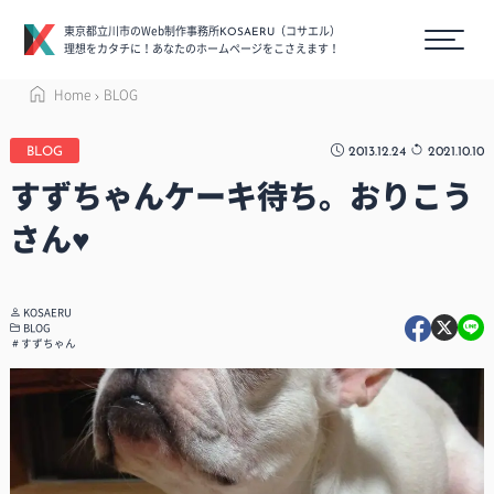
東京都立川市のWeb制作事務所
（コサエル）
KOSAERU
理想をカタチに！あなたのホームページをこさえます！
Home
BLOG
2013.12.24
2021.10.10
BLOG
すずちゃんケーキ待ち。おりこう
さん♥️
KOSAERU
BLOG
すずちゃん