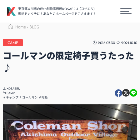
東京都立川市のWeb制作事務所
（コサエル）
KOSAERU
理想をカタチに！あなたのホームページをこさえます！
Home
BLOG
2016.07.30
2021.10.10
CAMP
コールマンの限定椅子買うたった
♪
KOSAERU
CAMP
キャンプ
コールマン
昭島