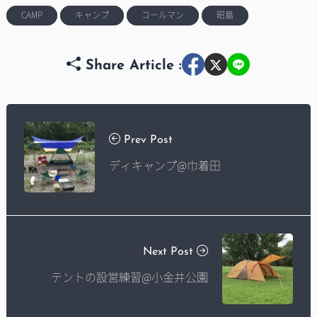
CAMP
キャンプ
コールマン
昭島
Share Article :
Prev Post
ディキャンプ@巾着田
Next Post
テントの設営練習@小金井公園