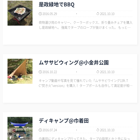
是政緑地でBBQ
2016.05.29
2021.10.10
荷物運び用のキャリー、クーラーボックス、折り畳みチェアを購入
し是政緑地へ。 強風でタープのロープが抜けまくった。 もっと強
いペグと、設営テクが必要やな。 しかし今回はめっちゃ疲れた。
いよいよ泊まりキャンプか、もっとソリッドに焚火のみにしなアカ
ンかな。…
ムササビウィング@小金井公園
2016.10.22
2021.10.10
キャンプ動画や写真を見て憧れていた『ムササビウイング13ft.T
C“焚き火”version』を購入！ タープポールも自作して満足度が相当
高いじょ♥ ワクワクして早く張りたかったので、小金井公園へデイ
キャンプへ。 設置はホント簡単だ…
ディキャンプ@巾着田
2016.07.24
2021.10.10
巾着田にディキャンプ行ってきた。 タープの設営とか上手になっ