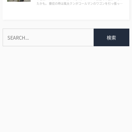
たかも。 撤収の時は風太クンがコールマンのワゴンを引っ張って
くれて助かったよ。 昼はファミリーBBQ組が多くて混雑していた
けど、夕方になると帰っていったんで、夜は…
検索