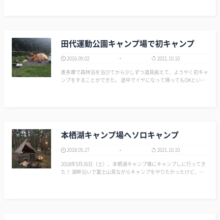
れた。 エビスビールで贅沢に乾杯。なんか大人の男やん♡ …
田代運動公園キャンプ場で初キャンプ
2016.09.02
2021.10.10
奥多摩で森林浴を浴びてから少しずつ道具揃えて、ようやく初キャ
ンプをすることができた。 途中でイヤになって帰ってもOKという
点を考慮して、無料で出入り自由な「田代運動公園キャンプ場」を
セレクト。 金曜日16時位に到着。…
本栖湖キャンプ場へソロキャンプ
2018.05.27
2021.10.10
2018年5月26日（土）、本栖湖キャンプ場にキャンプしに行ってき
た！ 湖畔沿いで富士山見ながらキャンプをやりたかったけど、情
報収集不足で林間キャンプ場で富士山も見に行かない拝めなかっ
た… まぁ、でも結果のんびり良い焚火がでけました。 ▼本栖湖
キャンプ場 http://…