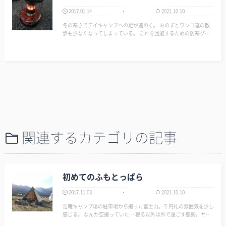
2017.01.14
2021.10.10
冬の寒さでデイキャンプへの足が遠のく。 おのずとワンコ達の散
歩も少なくなってしまっている。 これを回避するための防寒グッ
ズとしてアルパカストーブを買った。 庭で早速テストしてみた。
今日は寒波がきているらしく風も強く寒い日だった。 そのためか
あまり効果が感じ…
関連するカテゴリの記事
初めてのふもとっぱら
2017.11.03
2021.10.10
浩庵キャンプ場の駐車場から撮った富士山。千円札の雰囲気を少し
感じる。 なんか空撮っていた… 寝る以外は外で過ごす態勢。サー
カスTCにコットとアルパカストーブを入れ。寝袋だけで温かく寝