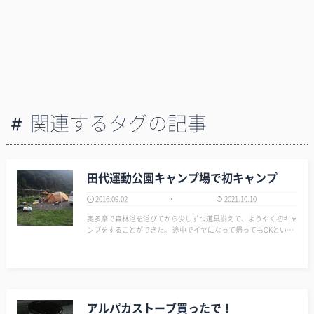
関連するタグの記事
田代運動公園キャンプ場で初キャンプ
2016.09.02
2021.10.10
奥多摩で森林浴を浴びてから少しずつ道具揃えて、ようやく初キャ
ンプをすることができた。 途中でイヤになって帰ってもOKという
点を考慮して、無料で出入り自由な「田代運動公園キャンプ場」を
セレクト。 金曜日16時位に到着。…
アルパカストーブ買ったで！