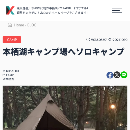
東京都立川市のWeb制作事務所
（コサエル）
KOSAERU
理想をカタチに！あなたのホームページをこさえます！
Home
BLOG
2018.05.27
2021.10.10
CAMP
本栖湖キャンプ場へソロキャンプ
KOSAERU
CAMP
本栖湖