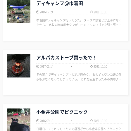
ディキャンプ@巾着田
2016.07.24
2021.10.10
巾着田にディキャンプ行ってきた。 タープの設営とか上手になっ
たかも。 撤収の時は風太クンがコールマンのワゴンを引っ張って
くれて助かったよ。 昼はファミリーBBQ組が多くて混雑していた
けど、夕方になると帰っていったんで、夜は…
アルパカストーブ買ったで！
2017.01.14
2021.10.10
冬の寒さでデイキャンプへの足が遠のく。 おのずとワンコ達の散
歩も少なくなってしまっている。 これを回避するための防寒グッ
ズとしてアルパカストーブを買った。 庭で早速テストしてみた。
今日は寒波がきているらしく風も強く寒い日だった。 そのためか
あまり効果が感じ…
小金井公園でピクニック
2016.09.10
2021.10.10
日曜日、くそヒマだったので昼過ぎから小金井公園へピクニック