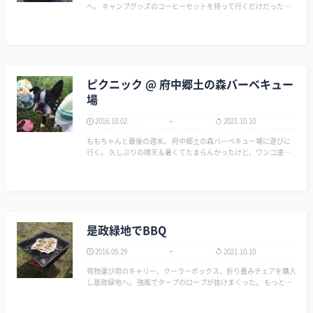
へ。 キャンプグッズのコーヒーセットを持って行くだけだったか
ら、ささっと準備できて現地でも楽だった。 途中で買ったマック
食いながら、コーヒー入れて休日のゆったりした時間を過ごせた。
緑の下とい…
ピクニック @ 府中郷土の森バーベキュー
場
2016.10.02
2021.10.10
ももちゃんと最後の週末。 府中郷土の森バーベキュー場に遊びに
行く。 久しぶりの晴天＆暑くてたまらんかったけど、ワンコ達と
川遊びした。…
是政緑地でBBQ
2016.05.29
2021.10.10
荷物運び用のキャリー、クーラーボックス、折り畳みチェアを購入
し是政緑地へ。 強風でタープのロープが抜けまくった。 もっと強
いペグと、設営テクが必要やな。 しかし今回はめっちゃ疲れた。
いよいよ泊まりキャンプか、もっとソリッドに焚火のみにしなアカ