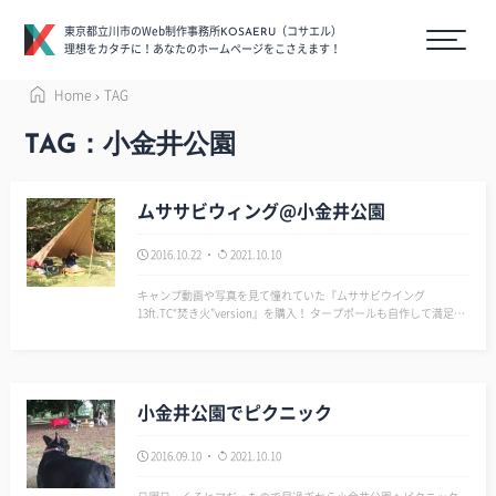
東京都立川市のWeb制作事務所
（コサエル）
KOSAERU
理想をカタチに！あなたのホームページをこさえます！
Home
TAG
TAG：小金井公園
ムササビウィング@小金井公園
2016.10.22
2021.10.10
キャンプ動画や写真を見て憧れていた『ムササビウイング
13ft.TC“焚き火”version』を購入！ タープポールも自作して満足度
が相当高いじょ♥ ワクワクして早く張りたかったので、小金井公園
へデイキャンプへ。 設置はホント簡単だ…
小金井公園でピクニック
2016.09.10
2021.10.10