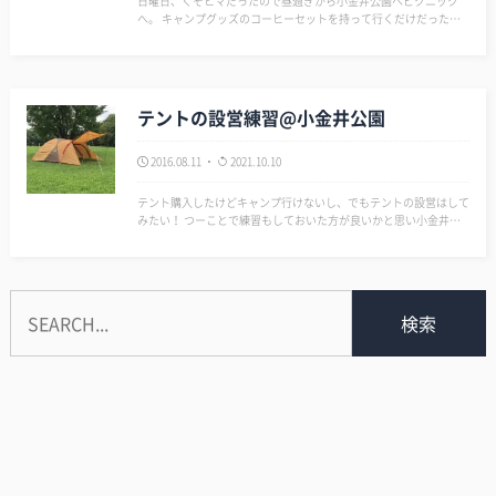
日曜日、くそヒマだったので昼過ぎから小金井公園へピクニック
へ。 キャンプグッズのコーヒーセットを持って行くだけだったか
ら、ささっと準備できて現地でも楽だった。 途中で買ったマック
食いながら、コーヒー入れて休日のゆったりした時間を過ごせた。
緑の下とい…
テントの設営練習@小金井公園
2016.08.11
2021.10.10
テント購入したけどキャンプ行けないし、でもテントの設営はして
みたい！ つーことで練習もしておいた方が良いかと思い小金井公
園へ出発。 15分くらいで設営完了した。 一人ですんなり出来た
よ。 YouTubeで予習していて正解だったな。 しかしポケモン…
検索