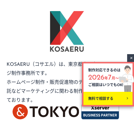
（コサエル）は、
東京都立川市のホームペー
KOSAERU
制作対応できるのは
ジ制作事務所です。
2026
7
年
月〜
ホームページ制作・販売促進物のデザイン・外注制作委
ご相談はいつでも
OK!
託など
マーケティングに関わる制作のご依頼をお受けし
無料で相談する
ております。