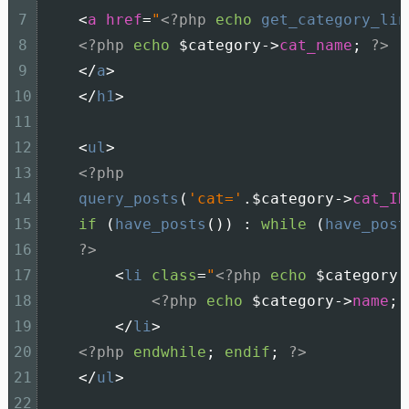
7
<
a
href
=
"
<?php
echo
get_category_lin
8
<?php
echo
$category
->
cat_name
;
?>
9
<
/
a
>
10
<
/
h1
>
11
12
<
ul
>
13
<?php
14
query_posts
(
'cat='
.
$category
->
cat_ID
15
if
(
have_posts
(
)
)
:
while
(
have_post
16
?>
17
<
li 
class
=
"
<?php
echo
$category
-
18
<?php
echo
$category
->
name
;
19
<
/
li
>
20
<?php
endwhile
;
endif
;
?>
21
<
/
ul
>
22