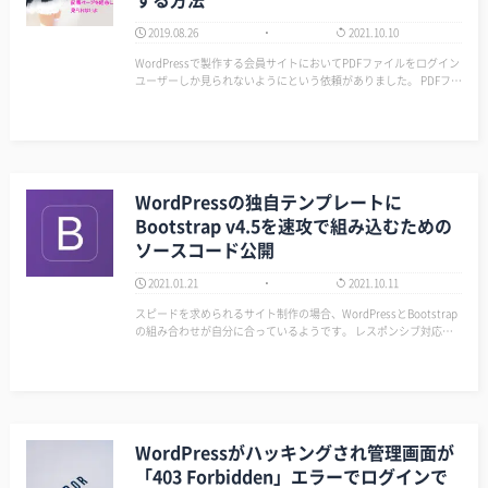
2019.08.26
2021.10.10
WordPressで製作する会員サイトにおいてPDFファイルをログイン
ユーザーしか見られないようにという依頼がありました。 PDFファ
イルのURLを直接たたかれると表示されてしまうのはマズいという
ことで以下の方法で対応した。 概要 方法1： 文書（PDF）に直接ア
クセスで…
WordPressの独自テンプレートに
Bootstrap v4.5を速攻で組み込むための
ソースコード公開
2021.01.21
2021.10.11
スピードを求められるサイト制作の場合、WordPressとBootstrap
の組み合わせが自分に合っているようです。 レスポンシブ対応で
タブレットもさらっと出来るのでクライアント様にもスマホ対応だ
けでないって部分で喜ばれているように思います。 そこで！ Word
Pres…
WordPressがハッキングされ管理画面が
「403 Forbidden」エラーでログインで