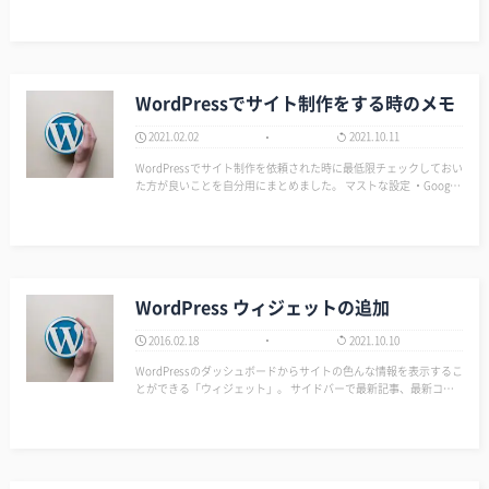
トは分かるが内容が変わってしまう。 グ…
WordPressでサイト制作をする時のメモ
2021.02.02
2021.10.11
WordPressでサイト制作を依頼された時に最低限チェックしておい
た方が良いことを自分用にまとめました。 マストな設定 ・Google
アナリティスク＆サーチコンソール ・バックアップ ・SSL ・メタ
ディスクリプション ・OGP ・PING設定 クライア…
WordPress ウィジェットの追加
2016.02.18
2021.10.10
WordPressのダッシュボードからサイトの色んな情報を表示するこ
とができる「ウィジェット」。 サイドバーで最新記事、最新コメ
ント、アーカイブなんかを表示する方が多いと思います。 このウ
ィジェットはテーマファイル内のfunctions.phpに書き加えること
で色…