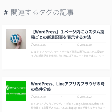
関連するタグの記事
【WordPress】１ページ内にカスタム投
稿ごとの新着記事を表示する方法
2017.01.16
2021.10.10
GIRL トップページ、サイドバーなど任意の場所にカスタム投稿タ
イプの新着記事を表示したい時に以下のコードをかきまふ。 ソー
ス カスタム投稿タイプが「schedule」の新着記事を5件表示の場合
[crayon-6a776909ca6ea05938…
WordPress、Lineアプリ内ブラウザの時
の条件分岐
2017.05.30
2023.06.22
IEとLINEアプリ内ブラウザ、FirefoxとGoogleChomeとSafariで条
件分岐する必要があった。 CSSのdisplay:box;が使えなかったため
だ。 つまったのがLINEアプリ内ブラウザだ。 ユーザーエージェン