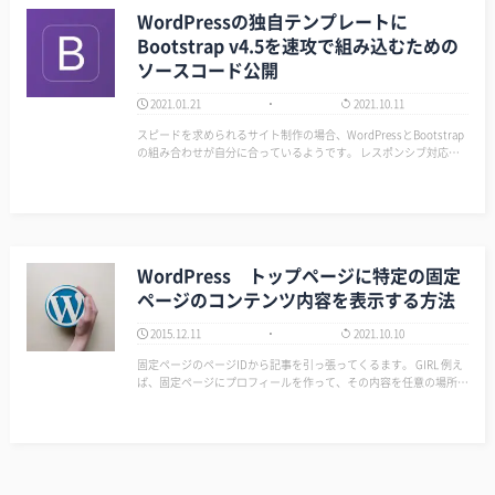
WordPressの独自テンプレートに
Bootstrap v4.5を速攻で組み込むための
ソースコード公開
2021.01.21
2021.10.11
スピードを求められるサイト制作の場合、WordPressとBootstrap
の組み合わせが自分に合っているようです。 レスポンシブ対応で
タブレットもさらっと出来るのでクライアント様にもスマホ対応だ
けでないって部分で喜ばれているように思います。 そこで！ Word
Pres…
WordPress トップページに特定の固定
ページのコンテンツ内容を表示する方法
2015.12.11
2021.10.10
固定ページのページIDから記事を引っ張ってくるます。 GIRL 例え
ば、固定ページにプロフィールを作って、その内容を任意の場所に
設置する時になんかに使えます！ ソース [crayon-6a776909ca9bf302
130986/] …