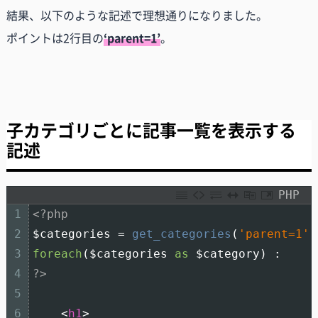
結果、以下のような記述で理想通りになりました。
ポイントは2行目の
‘parent=1’
。
子カテゴリごとに記事一覧を表示する
記述
PHP
1
<?php
2
$categories
=
get_categories
(
'parent=1'
)
3
foreach
(
$categories
as
$category
)
:
4
?>
5
6
<
h1
>