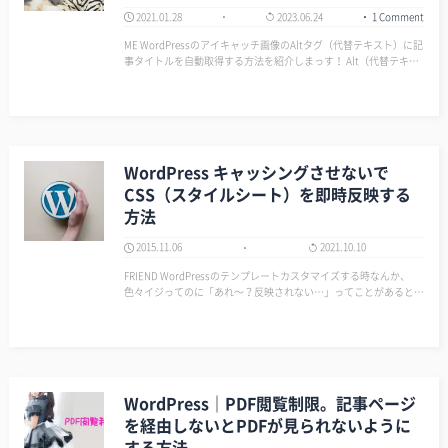
2021.01.28
2023.06.24
1 Comment
ME WordPressのアイキャッチ画像のAltタグ（代替テキスト）に記
事タイトルを自動取得する方法を紹介しまっす！ Alt（代替テキス
ト）を設置する理由 ME 僕がこのようなことをする理由は、ズバ
リ！SEO対策です。 …
WordPress キャッシングさせないで
CSS（スタイルシート）を即時反映する
方法
2015.11.06
2021.10.10
FRIEND WordPressのテンプレートカスタマイズする時なんか、
色々イジってのに「あれ～？反映されない…」ってことがあるとで
す… ME ふむふむ。その理由はページ読み込みスピードを上げるた
めのキャッシュが原因なんやで。 …
WordPress｜PDF閲覧制限。記事ページ
を経由しないとPDFが見られないように
する方法