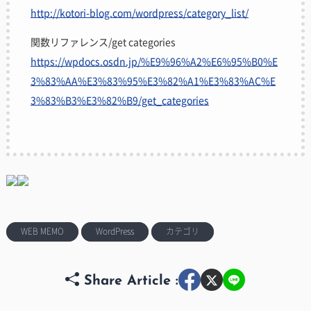
http://kotori-blog.com/wordpress/category_list/
関数リファレンス/get categories
https://wpdocs.osdn.jp/%E9%96%A2%E6%95%B0%E
3%83%AA%E3%83%95%E3%82%A1%E3%83%AC%E
3%83%B3%E3%82%B9/get_categories
WEB MEMO
WordPress
カテゴリ
Share Article :