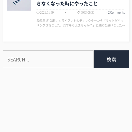
きなくなった時にやったこと
2021.01.29
2023.06.22
2 Comments
2021年1月28日、クライアントのディレクターから「サイトがハッ
キングされました。見てもらえませんか？」と連絡を受けました。
そもそも僕がWordPressでサイト制作をしていたためだ。 ME 今回
はこの件を解決したので、後学のための覚書として記録…
検索