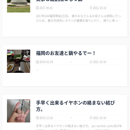
2017.05.01
2021.10.10
2017年GW福岡帰省2日目。 嫁のお父さん＆お母さんは病院に行っ
たため、春日市役所にオヤジの書類を取りに行く。 帰りに育った
家とばあちゃんの家を見に行く。 実家は新しい家が建っていて、
青柳さん＆青木さんの家もなく昔の風景が薄れていっていた。 ば
あちゃんの家のとこにも…
福岡のお友達と鍋やるでー！
2014.01.03
2021.10.10
…
手早く出来るイヤホンの絡まない結び
方。
2015.12.02
2021.10.10
手早く出来るイヤホンの絡まない結び方。 pic.twitter.com/6DiPB