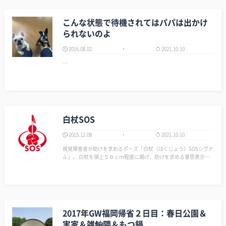
こんな状態で待機されてはパパは出かけ
られないのよ
2016.08.02
2021.10.10
…
白杖SOS
2015.12.08
2021.10.10
視覚障害者が助けを求めるポーズ「白杖（はくじょう）SOSシグナ
ル」。 白杖を頭上５０ｃｍ程度に掲げ、助けを求める意思表示を
行っている。 このポーズ知らない視覚障害者もいるそうだ。 逆に
知っていても、このポーズに抵抗を抱く人もいるそうだ。 そし
て、状況的にこのポーズをと…
2017年GW福岡帰省２日目：春日公園＆
実家＆雑餉隈＆もつ鍋