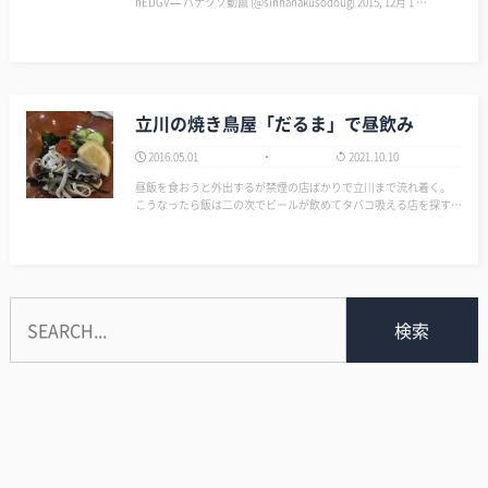
hEDGV— ハナクソ動画 (@sinhanakusodoug) 2015, 12月 1 …
立川の焼き鳥屋「だるま」で昼飲み
2016.05.01
2021.10.10
昼飯を食おうと外出するが禁煙の店ばかりで立川まで流れ着く。
こうなったら飯は二の次でビールが飲めてタバコ吸える店を探す。
昼からガッツリ営業している赤提灯「だるま」を見つける。 以前
にも朝から飲んだ時に来たことのある店だ。 WINSが近…
検索