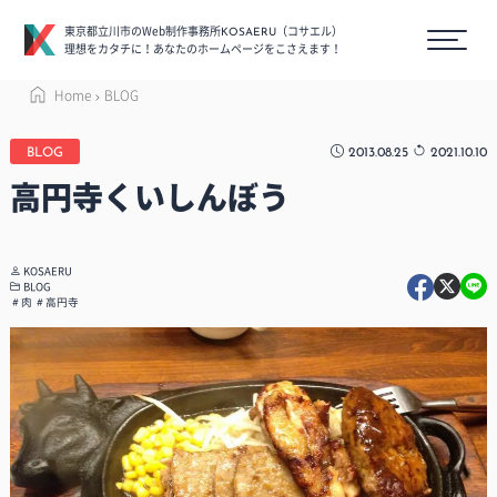
東京都立川市のWeb制作事務所
（コサエル）
KOSAERU
理想をカタチに！あなたのホームページをこさえます！
Home
BLOG
2013.08.25
2021.10.10
BLOG
高円寺くいしんぼう
KOSAERU
BLOG
肉
高円寺