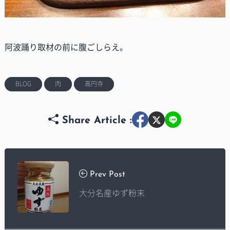
阿波踊り取材の前に腹ごしらえ。
BLOG
肉
高円寺
Share Article :
Prev Post
大分名産ゆず粉末