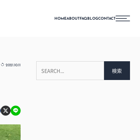
HOME
ABOUT
FAQ
BLOG
CONTACT
2
2021.10.11
検索