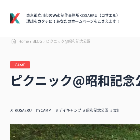
東京都立川市のWeb制作事務所
（コサエル）
KOSAERU
理想をカタチに！あなたのホームページをこさえます！
Home
BLOG
ピクニック@昭和記念公園
CAMP
ピクニック@昭和記念
KOSAERU
CAMP
デイキャンプ
昭和記念公園
立川