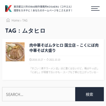
東京都立川市のWeb制作事務所
（コサエル）
KOSAERU
理想をカタチに！あなたのホームページをこさえます！
Home
TAG
TAG：ムタヒロ
肉中華そばムタヒロ 国立店 – こくにぼ肉
中華そば大盛り
2016.10.27
2021.10.10
『すごい！煮干ラーメン 凪』ほど濃くはないけど、俺はやっぱし
「にぼし」が得意でないかも… スープも丁寧に仕上がっている
し、麺も美味いから、「にぼし」が苦手でなければ大満足なんだろ
うな… 俺には『大和家』のほうが良いようだ。 ▼ムタヒロ｜株式
会社 …
検索