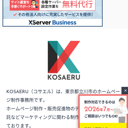
（コサエル）は、
東京都立川市のホームペー
KOSAERU
ジ制作事務所です。
制作対応できるのは
ホームページ制作・販売促進物のデザイン・外注制作委
2026
7
年
月〜
託など
マーケティングに関わる制作のご依頼をお受けし
ご相談はいつでも
OK!
ております。