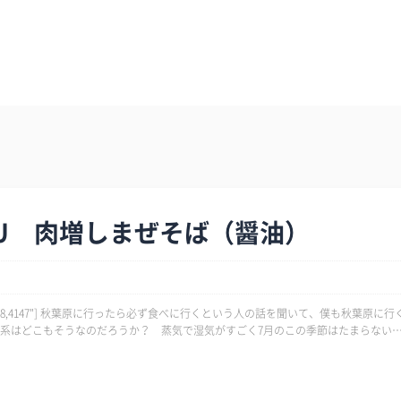
ERU 肉増しまぜそば（醤油）
の話を聞いて、僕も秋葉原に行く機会
系はどこもそうなのだろうか？ 蒸気で湿気がすごく7月のこの季節はたまらない… 