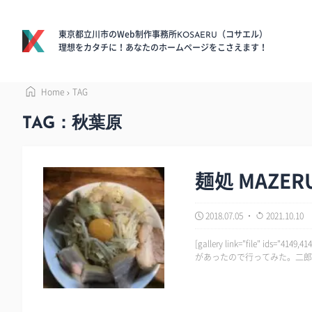
東京都立川市のWeb制作事務所
（コサエル）
KOSAERU
理想をカタチに！あなたのホームページをこさえます！
Home
TAG
TAG：秋葉原
麺処 MAZ
2018.07.05
2021.10.10
[gallery link="file" ids="4149,4148,4147"] 秋葉原に行ったら必ず食べに行くという人
があったので行ってみた。二郎
の…