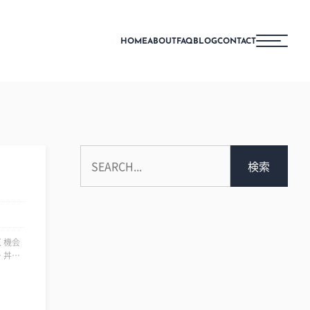
HOME
ABOUT
FAQ
BLOG
CONTACT
検索
丼