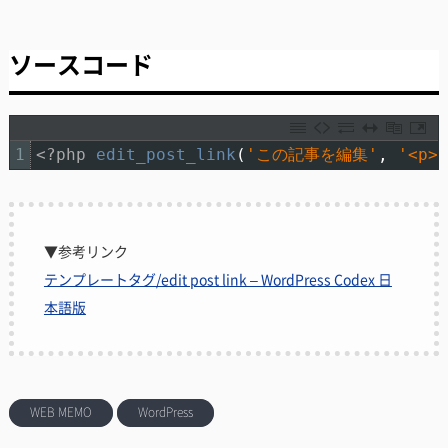
ソースコード
1
<?php
edit_post_link
(
'この記事を編集'
,
'<p>'
▼参考リンク
テンプレートタグ/edit post link – WordPress Codex 日
本語版
WEB MEMO
WordPress