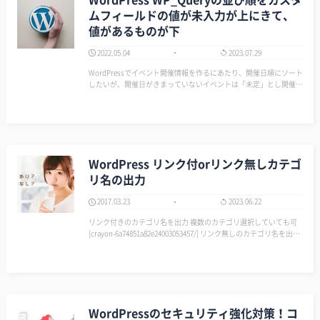
ムフィールドの値が未入力が上にきて、
値があるものが下
2022.05.04
2023.07.29
WordPressでイベント開催情報を作るにあたり、開催日順にソート
したいが、開催日がきまっていないイベントは「未定」とし開催日
が決まっているものより上に表示したかった時の覚書。 ▼表示イ
メージ ・未定 イベント名 ・2022/05/04 イベント名 ・2022/05…
WordPress リンク付orリンク無しカテゴ
リ名の出力
2017.03.23
2023.06.22
リンク付きのカテゴリ名を出力 複数のカテゴリ選択していても可
[crayon-6a74851a82e24003053457/] リンク無しのカテゴリ名を出力
カテゴリを複数選択していても出力されるのは一つ [crayon-6a7485
1a82e27147830517…
WordPressのセキュリティ強化対策！コ