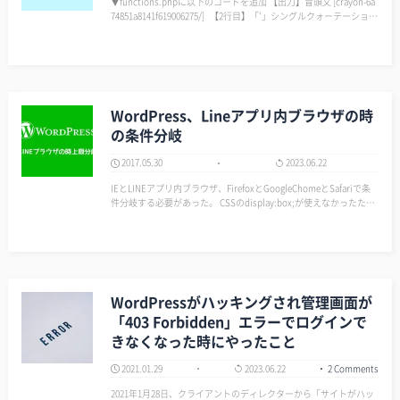
▼functions.phpに以下のコードを追加 【出力】冒頭文 [crayon-6a
74851a8141f619006275/] 【2行目】「'」シングルクォーテーション
の間に任意の文字を書くこともでける。 【出力】冒頭文…続きを
読む [crayo…
WordPress、Lineアプリ内ブラウザの時
の条件分岐
2017.05.30
2023.06.22
IEとLINEアプリ内ブラウザ、FirefoxとGoogleChomeとSafariで条
件分岐する必要があった。 CSSのdisplay:box;が使えなかったため
だ。 つまったのがLINEアプリ内ブラウザだ。 ユーザーエージェン
トは分かるが内容が変わってしまう。 グ…
WordPressがハッキングされ管理画面が
「403 Forbidden」エラーでログインで
きなくなった時にやったこと
2021.01.29
2023.06.22
2 Comments
2021年1月28日、クライアントのディレクターから「サイトがハッ