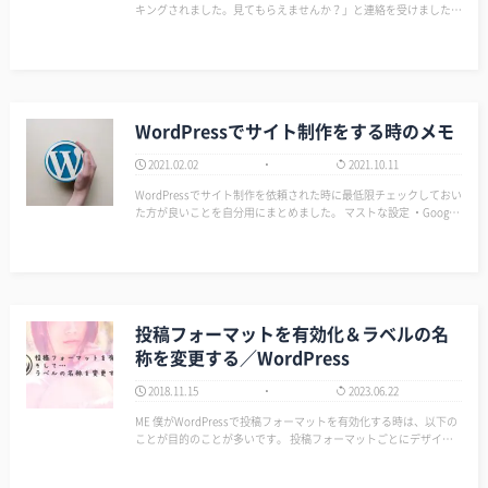
キングされました。見てもらえませんか？」と連絡を受けました。
そもそも僕がWordPressでサイト制作をしていたためだ。 ME 今回
はこの件を解決したので、後学のための覚書として記録…
WordPressでサイト制作をする時のメモ
2021.02.02
2021.10.11
WordPressでサイト制作を依頼された時に最低限チェックしておい
た方が良いことを自分用にまとめました。 マストな設定 ・Google
アナリティスク＆サーチコンソール ・バックアップ ・SSL ・メタ
ディスクリプション ・OGP ・PING設定 クライア…
投稿フォーマットを有効化＆ラベルの名
称を変更する／WordPress
2018.11.15
2023.06.22
ME 僕がWordPressで投稿フォーマットを有効化する時は、以下の
ことが目的のことが多いです。 投稿フォーマットごとにデザイン
（CSS）を変更する時スライター設置時にスライダーに掲載する記
事とする時 その他にもアイデア次第で色々なことに活用で…