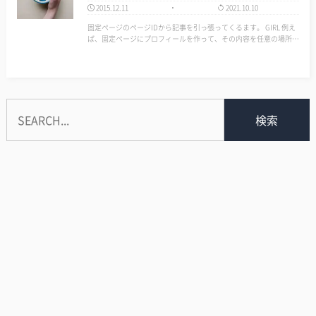
2015.12.11
2021.10.10
固定ページのページIDから記事を引っ張ってくるます。 GIRL 例え
ば、固定ページにプロフィールを作って、その内容を任意の場所に
設置する時になんかに使えます！ ソース [crayon-6a74851a82f99457
254587/] …
検索