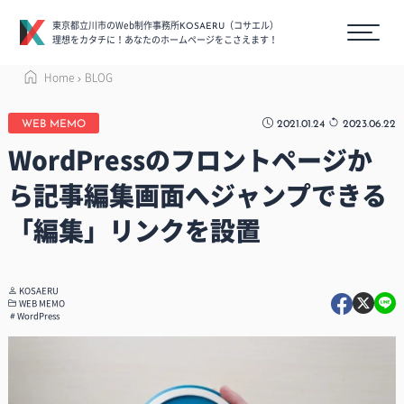
東京都立川市のWeb制作事務所
（コサエル）
KOSAERU
理想をカタチに！あなたのホームページをこさえます！
Home
BLOG
2021.01.24
2023.06.22
WEB MEMO
WordPressのフロントページか
ら記事編集画面へジャンプできる
「編集」リンクを設置
KOSAERU
WEB MEMO
WordPress