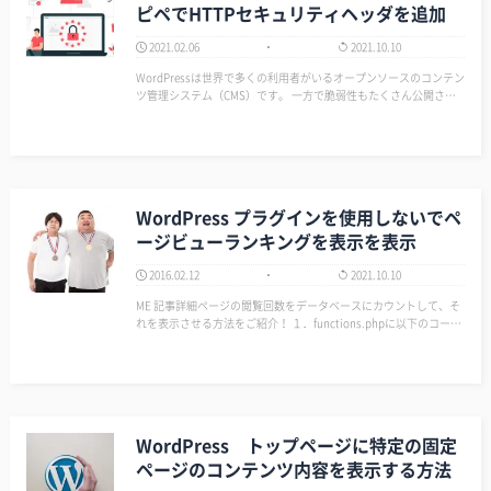
ピペでHTTPセキュリティヘッダを追加
2021.02.06
2021.10.10
WordPressは世界で多くの利用者がいるオープンソースのコンテン
ツ管理システム（CMS）です。 一方で脆弱性もたくさん公開され
ています。 利用者が多い＆脆弱性も多いシステムなので攻撃者の
格好の攻撃対象にもなりやすいと言えるでしょう。 WordPressの
リスクを理解…
WordPress プラグインを使用しないでペ
ージビューランキングを表示を表示
2016.02.12
2021.10.10
ME 記事詳細ページの閲覧回数をデータベースにカウントして、そ
れを表示させる方法をご紹介！ １．functions.phpに以下のコード
を書く [crayon-6a74851a82f39136011876/] ２．表示させたい場所に
以下のコ…
WordPress トップページに特定の固定
ページのコンテンツ内容を表示する方法