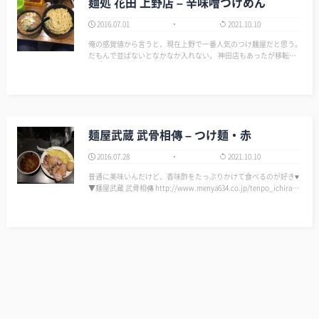
麺処 花田 上野店 – 辛味噌つけめん
2016.07.01
2021.10.10
俺の感覚値から言うと、現在上野で一番人気のつけ麺屋だと思う。
だもんで並ばないとなかなか入れない。 神田店もあったが移転す
るとかしないとかで潰れてしまったので、ここのラーメンが食べた
くなったら上野しかなくなってしまった。 ここは味噌ラーメン専
門店…
麺屋武蔵 武骨相傳 – つけ麺・赤
2016.07.28
2021.10.10
普通に美味いんだけど、香味酢をたっぷりかけて食べるのが好き♥
▼麺屋武蔵 武骨相傳 http://www.menya634.co.jp/tenpo_ichiran/
souden/ ▼麺屋武蔵 武骨相傳 （ぶこつそう…