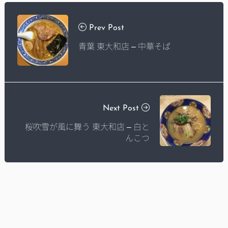
Prev Post
青葉 東大和店 – 中華そば
Next Post
桜吹雪が風に舞う 東大和店 – 白と
んこつ