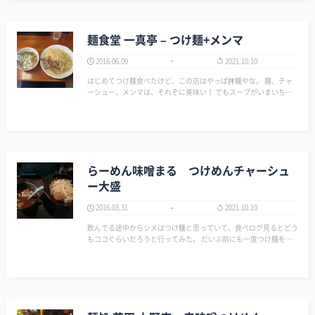
麺食堂 一真亭 – つけ麺+メンマ
2016.06.09
2021.10.10
はじめてつけ麺食べたけど、この店はやっぱ拌麺やな。 麺、チャ
ーシュー、メンマは、それぞに美味い！ でもスープがいまいち＆
麺がつけ麺にしたら短い。 逆に今モーレツに拌麺が食いたくなっ
ている。 麺食堂 一真亭 - 稲荷町/ラーメン [食べロ…
らーめん味噌まる つけめんチャーシュ
ー大盛
2016.03.31
2021.10.10
飲んでる途中からシメはつけ麺と思っていて、食べログ見るとどう
もココぐらいだろうと行ってみた。 だいぶ前にも一度つけ麺を食
べたけど覚えていない。 それを踏まえて行こうと思ったので悪い
印象ではないだろうと予想。 が、イカん… 俺の舌が肥えて…