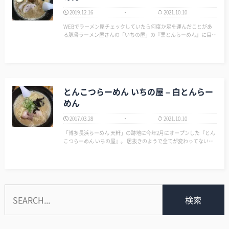
2019.12.16
2021.10.10
WEBでラーメン屋チェックしていたら何度か足を運んだことがあ
る豚骨ラーメン屋さんの「いちの屋」の『黒とんらーめん』に目が
とまる。 これまでは基本であろう『白とんらーめん』ばかりだっ
たが、これはどうも塩味だったらしい。 僕の勝手なイメージで、
黒ラーメンとは熊…
とんこつらーめん いちの屋 – 白とんらー
めん
2017.03.28
2021.10.10
「博多長浜らーめん 天軒」の跡地に今年2月にオープンした『とん
こつらーめん いちの屋』。 居抜きのようで全てが変わってないよ
うに思う。駐車場が1台から3台になった？ 基本である「白とんら
ーめん（680円）」を券売機で購入。 替玉（100円）を2玉…
検索