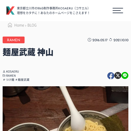
東京都立川市のWeb制作事務所
（コサエル）
KOSAERU
理想をカタチに！あなたのホームページをこさえます！
Home
BLOG
2016.05.17
2021.10.10
RAMEN
麺屋武蔵 神山
KOSAERU
RAMEN
つけ麺
麺屋武蔵