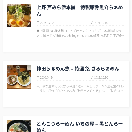
上野 戸みら伊本舗 – 特製豚骨魚介らぁめ
ん
2015.03.02
2021.10.10
▼上野 戸みら伊本舗 （こうずけ とみらいほんぽ） - 仲御徒町/ラー
メン [食べログ] http://tabelog.com/tokyo/A1311/A131101/1309103
5/ …
神田らぁめん悠 – 特選 悠 ざるらぁめん
2016.04.14
2021.10.10
中央線が運休だったから神田で途中下車してラーメン屋を食べログ
で探して評価が良かったお店『神田らぁめん悠』へ。 「特選 悠 ざ
るらぁめん」1100円を食べた。 あっさり醤油系のつけダレは上品
に仕上がっていて女性にも良いかもしれない。 さほど…
とんこつらーめん いちの屋 – 黒とんらー
めん