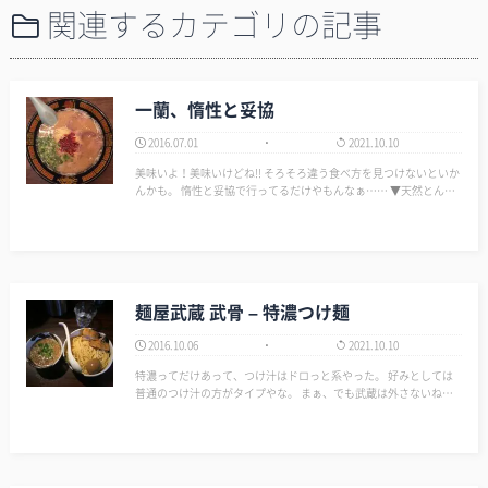
関連するカテゴリの記事
一蘭、惰性と妥協
2016.07.01
2021.10.10
美味いよ！美味いけどね!! そろそろ違う食べ方を見つけないといか
んかも。 惰性と妥協で行ってるだけやもんなぁ…… ▼天然とんこ
つラーメン 一蘭 http://www.ichiran.co.jp/ ▼一蘭 アトレ上野山
下口店 （いちらん…
麺屋武蔵 武骨 – 特濃つけ麺
2016.10.06
2021.10.10
特濃ってだけあって、つけ汁はドロっと系やった。 好みとしては
普通のつけ汁の方がタイプやな。 まぁ、でも武蔵は外さないね。
▼麺屋武蔵 武骨 http://www.menya634.co.jp/tenpo_ichiran/buko
ts…