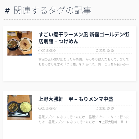
関連するタグの記事
すごい煮干ラーメン凪 新宿ゴールデン街
店別館 – つけめん
2016.06.04
2021.10.10
前回の苦い思い出あったが再訪。 がっちり飲んだもんで、少しで
もあっさりを求め「つけ麺」をチョイス。 俺、こっちが良いみた
い。 ラーメンより、つけ麺やな！ もしかしたら煮干し系は苦手か
も。 よく考えたら、俺って小さい頃から煮干し魚は…
上野大勝軒 甲 – もりメンマ中盛
2016.09.07
2021.10.10
昼飯ジプシーになって行っただけ… 昼飯ジプシーになって行った
だけ… 昼飯ジプシーになって行っただけ… ▼上野大勝軒 甲 （カ
ブト） - 上野/ラーメン [食べログ] http://tabelog.com/tokyo/A131
1/A131…