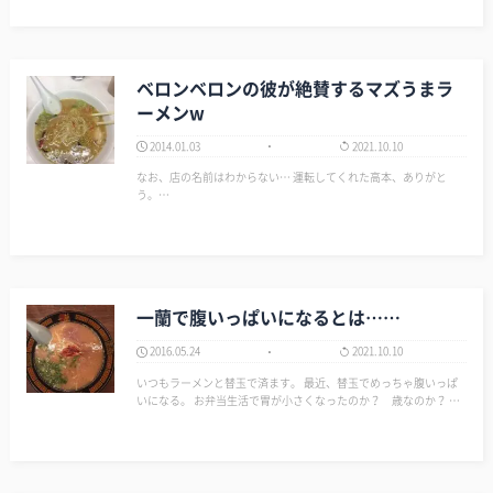
くなったら上野しかなくなってしまった。 ここは味噌ラーメン専
門店…
ベロンベロンの彼が絶賛するマズうまラ
ーメンw
2014.01.03
2021.10.10
なお、店の名前はわからない… 運転してくれた高本、ありがと
う。…
一蘭で腹いっぱいになるとは……
2016.05.24
2021.10.10
いつもラーメンと替玉で済ます。 最近、替玉でめっちゃ腹いっぱ
いになる。 お弁当生活で胃が小さくなったのか？ 歳なのか？ ▼
天然とんこつラーメン 一蘭 http://www.ichiran.co.jp/ ▼一蘭 ア
トレ上野山下口…