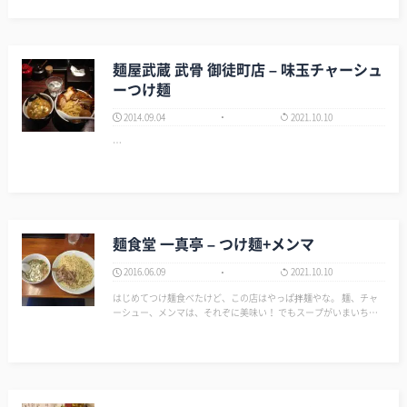
黒ラーメンとは熊…
麺屋武蔵 武骨 御徒町店 – 味玉チャーシュ
ーつけ麺
2014.09.04
2021.10.10
…
麺食堂 一真亭 – つけ麺+メンマ
2016.06.09
2021.10.10
はじめてつけ麺食べたけど、この店はやっぱ拌麺やな。 麺、チャ
ーシュー、メンマは、それぞに美味い！ でもスープがいまいち＆
麺がつけ麺にしたら短い。 逆に今モーレツに拌麺が食いたくなっ
ている。 麺食堂 一真亭 - 稲荷町/ラーメン [食べロ…