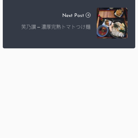
Next Post
笑乃讃 – 濃厚完熟トマトつけ麺