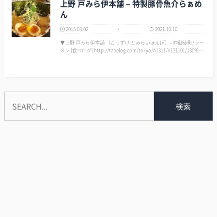
上野 戸みら伊本舗 – 特製豚骨魚介らぁめ
ん
2015.03.02
2021.10.10
▼上野 戸みら伊本舗 （こうずけ とみらいほんぽ） - 仲御徒町/ラー
メン [食べログ] http://tabelog.com/tokyo/A1311/A131101/1309103
5/ …
検索