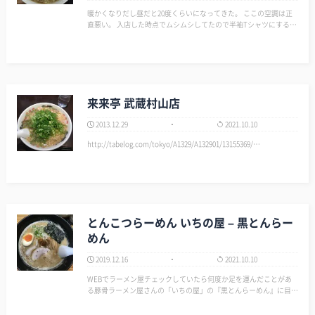
暖かくなりだし昼だと20度くらいになってきた。 ここの空調は正
直悪い。 入店した時点でムシムシしてたので半袖Tシャツにする。
扇風機が回っているが全然ダメ。 食べ終わるころには汗がすご
い。 次に涼しくなってくる秋頃まではお休みかな。 …
来来亭 武蔵村山店
2013.12.29
2021.10.10
http://tabelog.com/tokyo/A1329/A132901/13155369/…
とんこつらーめん いちの屋 – 黒とんらー
めん
2019.12.16
2021.10.10
WEBでラーメン屋チェックしていたら何度か足を運んだことがあ
る豚骨ラーメン屋さんの「いちの屋」の『黒とんらーめん』に目が
とまる。 これまでは基本であろう『白とんらーめん』ばかりだっ
たが、これはどうも塩味だったらしい。 僕の勝手なイメージで、