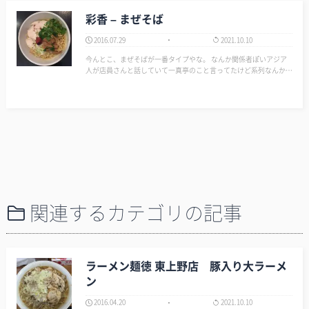
彩香 – まぜそば
2016.07.29
2021.10.10
今んとこ、まぜそばが一番タイプやな。 なんか関係者ぽいアジア
人が店員さんと話していて一真亭のこと言ってたけど系列なんか
な？ 麺は似ている気がする。…
関連するカテゴリの記事
ラーメン麺徳 東上野店 豚入り大ラーメ
ン
2016.04.20
2021.10.10