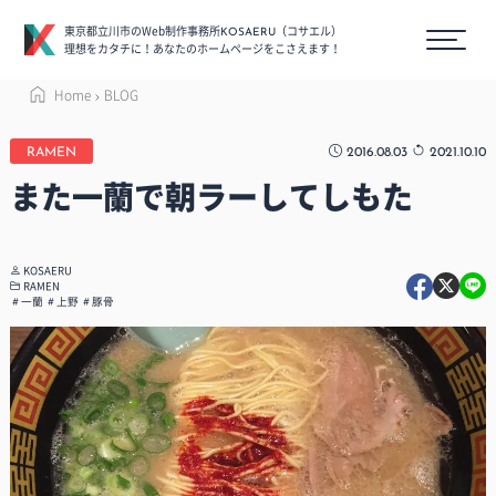
東京都立川市のWeb制作事務所
（コサエル）
KOSAERU
理想をカタチに！あなたのホームページをこさえます！
Home
BLOG
2016.08.03
2021.10.10
RAMEN
また一蘭で朝ラーしてしもた
KOSAERU
RAMEN
一蘭
上野
豚骨