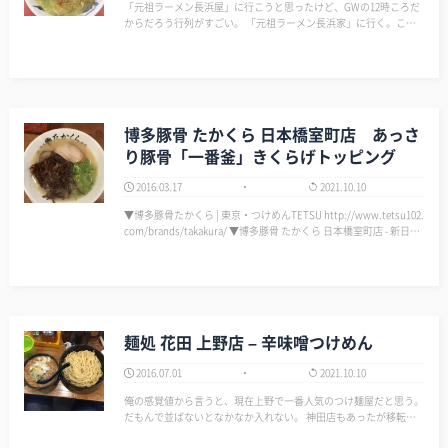
「元祖ラーメン長浜屋」に行こうと思ったけど、GWの12時ころだ
からだろう行列がすごい。 「元祖ラーメン長浜家」に行く。ここ
の店舗は初めてだ。前は屋の近くにあったのになくなっている。
数人並んでいたが、屋よりはマシだ。 やはり懐かし…
博多豚骨 たかくら 日本橋室町店 あっさ
り豚骨「一番釜」きくらげトッピング
2016.03.17
2021.10.10
▼博多豚骨たかくら | 東京・つけめんTETSU http://www.tetsu102.
com/brands/takakura/ ▼博多豚骨 たかくら 日本橋室町店 - 新日本
橋/ラーメン [食べログ] http://tabelog.c…
麺処 花田 上野店 – 辛味噌つけめん
2016.07.01
2021.10.10
俺の感覚値から言うと、現在上野で一番人気のつけ麺屋だと思う。
だもんで並ばないとなかなか入れない。 神田店もあったが移転す
るとかしないとかで潰れてしまったので、ここのラーメンが食べた