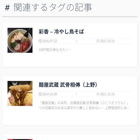
関連するタグの記事
彩香 – 冷やし鳥そば
2016.07.22
2021.10.10
100円割引券もろた！…
麺屋武蔵 武骨相傳（上野）
2014.10.09
2021.10.10
「麺屋武蔵」の系列、店麺屋武蔵 武骨相傳（ぶこつそうでん）。
つか武蔵系のお店は漢字が小難しく読めない… 上野御徒町にある
武骨と同じく、スープは白・赤・黒の3種類。 違うのは、武骨相傳
はつけ麺をメインとしているようだ。 今回、つけ麺・赤（1030
円）を注文。 麺…