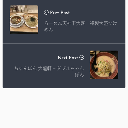
Prev Post
らーめん天神下大喜 特製大盛つけ
めん
Next Post
ちゃんぽん 大龍軒 – ダブルちゃん
ぽん