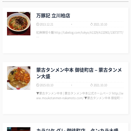
万豚記 立川柏店
2013.12.21
2021.10.10
紅麻辣坦々麺 http://tabelog.com/tokyo/A1329/A132901/13073777/
…
蒙古タンメン中本 御徒町店 – 蒙古タンメ
ン大盛
2015.03.10
2021.10.10
▼蒙古タンメン中本 | 蒙古タンメン中本公式ホームページ http://w
ww.moukotanmen-nakamoto.com/ ▼蒙古タンメン中本 御徒町店
（もうこたんめんなかもと） - 御徒町/ラーメン [食べログ] http://t
abelog…
カラツケ グレ 御徒町店 – タンカラ大盛