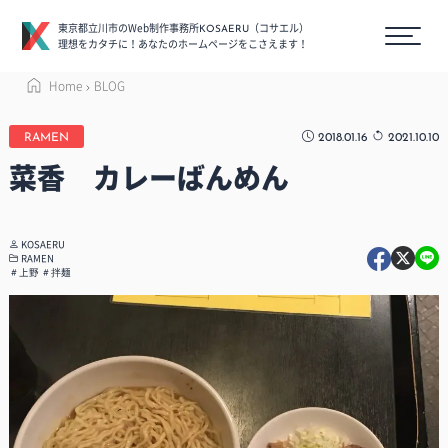
東京都立川市のWeb制作事務所
（コサエル）
KOSAERU
理想をカタチに！あなたのホームページをこさえます！
Home
BLOG
2018.01.16
2021.10.10
RAMEN
菜香 カレーばんめん
KOSAERU
RAMEN
上野
拌麺