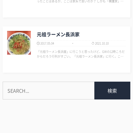
ったことはあるが、ここは家系で良いのか？ しかも「横濱家」っ
てイカんだろ！ 家系って飛び抜けて美味い店は少ないが最低限の
味はキープしている店がほとんどの中、久しぶりにやらかしている
店だ。 …
元祖ラーメン長浜家
2017.05.04
2021.10.10
「元祖ラーメン長浜屋」に行こうと思ったけど、GWの12時ころだ
からだろう行列がすごい。 「元祖ラーメン長浜家」に行く。ここ
の店舗は初めてだ。前は屋の近くにあったのになくなっている。
数人並んでいたが、屋よりはマシだ。 やはり懐かし…
検索