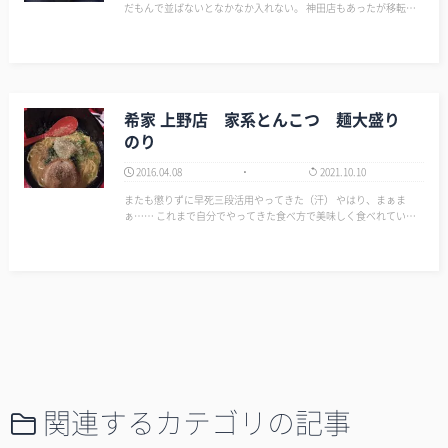
だもんで並ばないとなかなか入れない。 神田店もあったが移転す
るとかしないとかで潰れてしまったので、ここのラーメンが食べた
くなったら上野しかなくなってしまった。 ここは味噌ラーメン専
門店…
希家 上野店 家系とんこつ 麺大盛り
のり
2016.04.08
2021.10.10
またも懲りずに早死三段活用やってきた（汗） やはり、まぁま
ぁ…… これまで自分でやってきた食べ方で美味しく食べれてい
る。 つまりは普通に究極に美味しく食べれていたんだろうか? ▼横
浜ラーメン 希家 http://www.localplace.jp/t10…
関連するカテゴリの記事