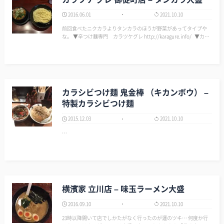
2016.06.01
2021.10.10
前回食べたニクカラよりタンカラのほうが野菜があってタイプや
な。 ▼辛つけ麺専門 カラツケグレ http://karagure.info/ ▼カラ
ツケ グレ 御徒町店 - 仲御徒町/つけ麺 [食べログ] http://ta…
カラシビつけ麺 鬼金棒 （キカンボウ） –
特製カラシビつけ麺
2015.12.03
2021.10.10
…
横濱家 立川店 – 味玉ラーメン大盛
2016.09.10
2021.10.10
23時以降開いて店でしかたがなく行ったのが運のツキ… 何度か行