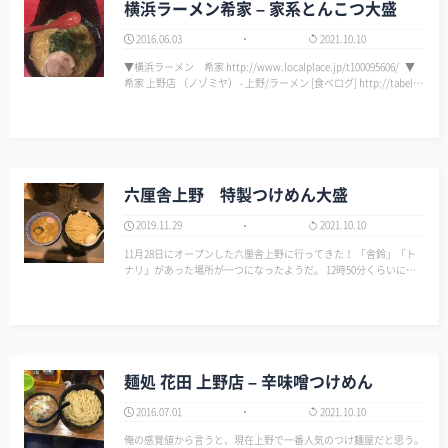
横浜ラーメン希家 – 家系とんこつ大盛
2016.06.03
2021.10.10
▼横浜ラーメン 希家 http://www.localplace.jp/t100095606/ ▼
希家 上野店 （ノゾミヤ） - 上野/ラーメン [食べログ] http://tabelo
g.com/tokyo/A1311/A13110…
六厘舎上野 特製つけめん大盛
2019.11.29
2021.10.10
11月28日にオープンした六厘舎上野に行ってきた！ 「舎鈴」「ト
ナリ」があった場所が一つになったようだ。 12時50分くらいに着
くと並びは2人。これは行くしかない！ 東京駅の六厘舎はずっと行
列できているイメージだったから、まだ認知されていないかな??
全体的に「舎…
麺処 花田 上野店 – 辛味噌つけめん
2016.07.01
2021.10.10
俺の感覚値から言うと、現在上野で一番人気のつけ麺屋だと思う。