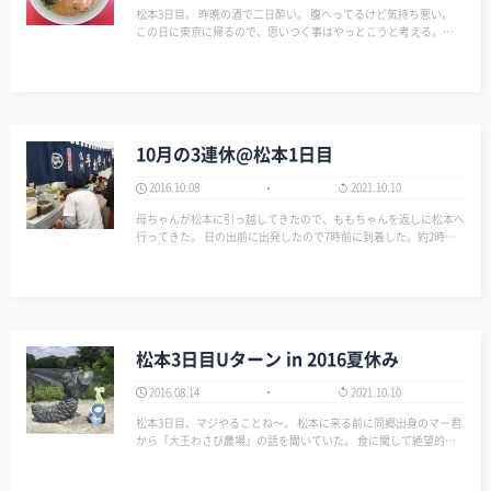
松本3日目。 昨晩の酒で二日酔い。 腹へってるけど気持ち悪い。
この日に東京に帰るので、思いつく事はやっとこうと考える。
「地図を購入してあげよう」という建前をつくり、ラーメンを食べ
に『山岡家』に行く。 家に戻り、地図で色々な場所を調べてマー
クを…
10月の3連休@松本1日目
2016.10.08
2021.10.10
母ちゃんが松本に引っ越してきたので、ももちゃんを返しに松本へ
行ってきた。 日の出前に出発したので7時前に到着した。約2時間
か？ 松本城で行われていた「第13回 信州・松本そば祭り」で蕎麦
を食いに外へ出る。 母ちゃんに松本駅へ行く道…
松本3日目Uターン in 2016夏休み
2016.08.14
2021.10.10
松本3日目、マジやることね～。 松本に来る前に同郷出身のマー君
から『大王わさび農場』の話を聞いていた。 食に関して絶望的に
気持ちの中に光が差し込む♪ 「わさび丼食い行くど！」と出発。
が、わさび丼食ったら、もうや…