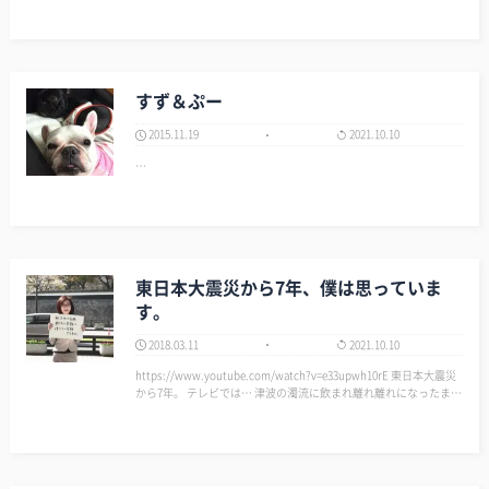
すず＆ぷー
2015.11.19
2021.10.10
…
東日本大震災から7年、僕は思っていま
す。
2018.03.11
2021.10.10
https://www.youtube.com/watch?v=e33upwh10rE 東日本大震災
から7年。 テレビでは… 津波の濁流に飲まれ離れ離れになったまま
の母の死亡届けを出せない人。 判断を誤ったと後悔を続けている
人。 東日本大震災７周年追悼式での安倍…