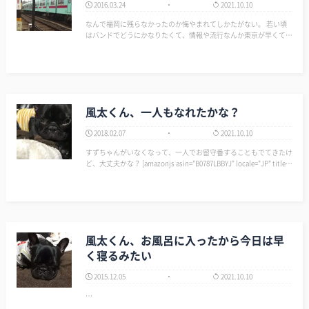
2016.03.24
2021.10.10
なんで福岡に残らなかったのか悔やまれてしかたがない。 若い頃
はバンドでどうにかなりたくて、情報や流行なんか東京が早くて憧
れていた。 インターネットが充実している今となっては土地なん
て関係ないもんなぁ。 携帯電話とインターネットの出現で恋愛か
ら人生まで変わってしまった。 …
風太くん、一人もなれたかな？
2018.02.07
2021.10.10
すずちゃんがいなくなって、一人でお留守番することもでてきたけ
ど、大丈夫かな？ [amazonjs asin="B0787LBBYJ" locale="JP" title
="クッションカバー 45cm×45cm フレンチブルドッグ プリント 犬
柄 ドッグ柄 マッタリイ…
風太くん、お風呂に入ったから今日は早
く寝るみたい
2015.12.05
2021.10.10
…