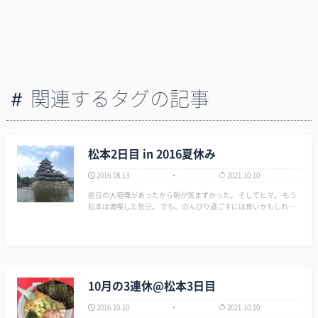
関連するタグの記事
松本2日目 in 2016夏休み
2016.08.13
2021.10.10
前日の大喧嘩があったから朝が気まずかった。 そしてヒマ。 もう
松本は満喫した気分。 でも、のんびり過ごすには良いかもしれな
いと思い滞在を続ける。 キャンプ用品を見に行こうと嫁をたたき
起こし出かける。 現地について一通り見て表に出ると、もうやる
事がまっ…
10月の3連休@松本3日目
2016.10.10
2021.10.10