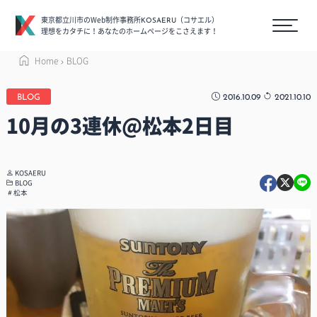
東京都立川市のWeb制作事務所
（コサエル）
KOSAERU
理想をカタチに！あなたのホームページをこさえます！
Home
BLOG
2016.10.09
2021.10.10
BLOG
10月の3連休@松本2日目
KOSAERU
BLOG
松本