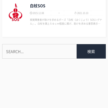
白杖SOS
2015.12.08
2021.10.10
視覚障害者が助けを求めるポーズ「白杖（はくじょう）SOSシグナ
ル」。 白杖を頭上５０ｃｍ程度に掲げ、助けを求める意思表示を
行っている。 このポーズ知らない視覚障害者もいるそうだ。 逆に
知っていても、このポーズに抵抗を抱く人もいるそうだ。 そし
て、状況的にこのポーズをと…
検索