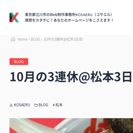
東京都立川市のWeb制作事務所
（コサエル）
KOSAERU
理想をカタチに！あなたのホームページをこさえます！
Home
BLOG
10月の3連休@松本3日目
BLOG
10月の3連休@松本3
KOSAERU
BLOG
松本