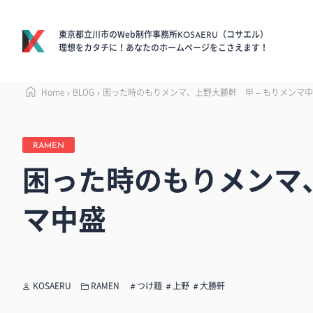
東京都立川市のWeb制作事務所
（コサエル）
KOSAERU
理想をカタチに！あなたのホームページをこさえます！
Home
BLOG
困った時のもりメンマ、上野大勝軒 甲 – もりメンマ
RAMEN
困った時のもりメンマ、
マ中盛
KOSAERU
RAMEN
つけ麺
上野
大勝軒