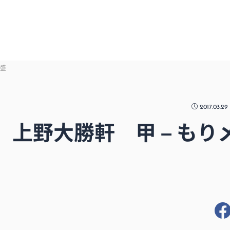
中盛
2017.03.29
上野大勝軒 甲 – もり