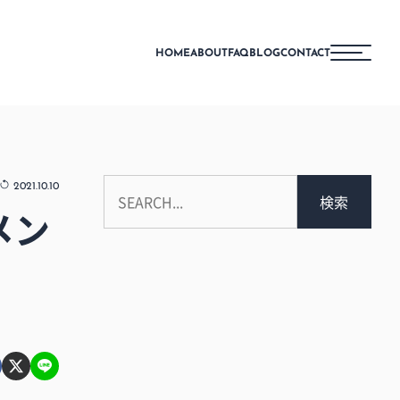
HOME
ABOUT
FAQ
BLOG
CONTACT
2021.10.10
検索
メン