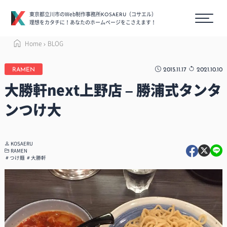
東京都立川市のWeb制作事務所
（コサエル）
KOSAERU
理想をカタチに！あなたのホームページをこさえます！
Home
BLOG
2015.11.17
2021.10.10
RAMEN
大勝軒next上野店 – 勝浦式タンタ
ンつけ大
KOSAERU
RAMEN
つけ麺
大勝軒