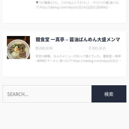
▼つけ麺道たけし （つけめんどうたけし） - 千川/つけ麺 [食べロ
グ] http://tabelog.com/tokyo/A1322/A132202/13024042/…
麺食堂 一真亭 – 醤油ばんめん大盛メンマ
2020.02.06
2021.10.10
安定の拌麺。 なんかメニューがめっさ増えていた。 麺食堂 一真亭
- 稲荷町/ラーメン [食べログ] https://tabelog.com/tokyo/A1311/A1
31101/13128729/…
検索