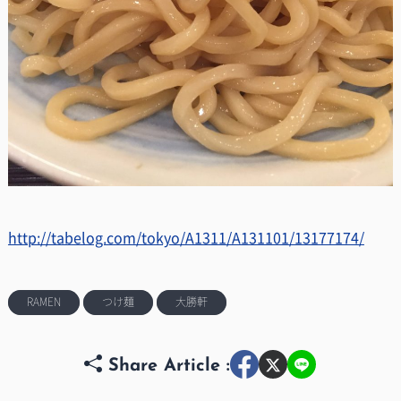
http://tabelog.com/tokyo/A1311/A131101/13177174/
RAMEN
つけ麺
大勝軒
Share Article :