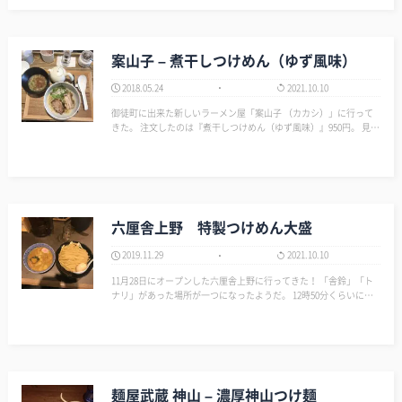
案山子 – 煮干しつけめん（ゆず風味）
2018.05.24
2021.10.10
御徒町に出来た新しいラーメン屋「案山子 （カカシ）」に行って
きた。 注文したのは『煮干しつけめん（ゆず風味）』950円。 見た
目はお洒落。 が、僕には量が少ない。 そして、大盛がない… スー
プをいただく。 美味しい。 でも、煮…
六厘舎上野 特製つけめん大盛
2019.11.29
2021.10.10
11月28日にオープンした六厘舎上野に行ってきた！ 「舎鈴」「ト
ナリ」があった場所が一つになったようだ。 12時50分くらいに着
くと並びは2人。これは行くしかない！ 東京駅の六厘舎はずっと行
列できているイメージだったから、まだ認知されていないかな??
全体的に「舎…
麺屋武蔵 神山 – 濃厚神山つけ麺