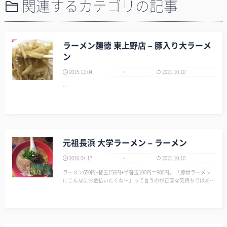
関連するカテゴリの記事
ラーメン麺徳 東上野店 – 豚入り大ラーメ
ン
2015.12.04
2021.10.10
…
元祖長浜 大学ラーメン – ラーメン
2016.04.17
2021.10.10
ラーメン650円+替玉150円+半替玉100円＝900円。 「豚骨ラーメン
にこんなにお金払いたくね～」って言うのが正直な気持ちではある
が、ここは東京…… しかたがないか…… 豚骨スープはマイルド
で甘みを感じる万人受けしそうな味だ。 個人的には甘味の部分
が…