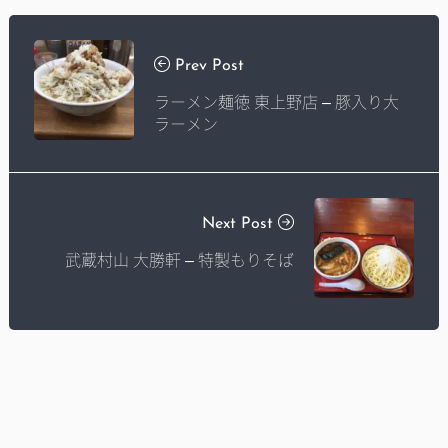
Prev Post
ラーメン麺徳 東上野店 – 豚入り大
ラーメン
Next Post
武蔵村山 大勝軒 – 特製もりそば