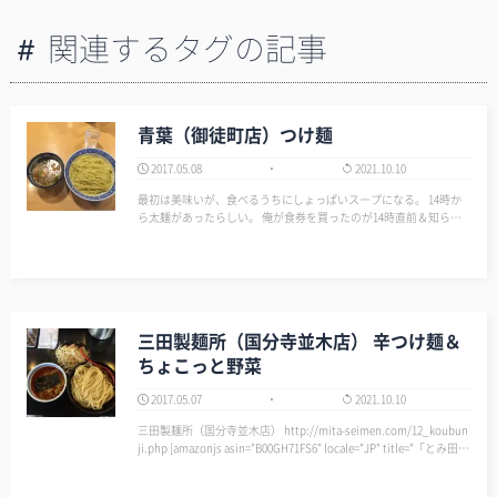
関連するタグの記事
青葉（御徒町店）つけ麺
2017.05.08
2021.10.10
最初は美味いが、食べるうちにしょっぱいスープになる。 14時か
ら太麺があったらしい。 俺が食券を買ったのが14時直前＆知らな
かった。 教えてくれたら良いのにね…… 太麺は食いたいけど、し
ばらく行かない。 青葉 御徒町店 http:/…
三田製麺所（国分寺並木店） 辛つけ麺＆
ちょこっと野菜
2017.05.07
2021.10.10
三田製麺所（国分寺並木店） http://mita-seimen.com/12_koubun
ji.php [amazonjs asin="B00GH71FS6" locale="JP" title="「とみ田」
つけそば 3食入"]…