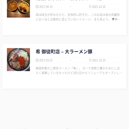
2017.04.19
2021.10.10
卵は味玉が好みだけど、全体的に好きだ。 このお店は他の武蔵系
に比べると比較的に並んでいないイメージ。 また来よう。 ▼神田
神山 - 麺屋武蔵 http://www.menya634.co.jp/tenpo_ichiran/kanza
n…
希 御徒町店 – 大ラーメン豚
2017.03.03
2021.10.10
御徒町駅の二郎系ラーメン「希」。 ガード改修工事のためにしば
らく営業していなかったけど3月1日からリニューアルオープンし
た。 大ラーメン豚を券売機で購入。900円から950円になってない
か？ からめ、ニンニク、一味マシでオーダー。 変わらず麺う…