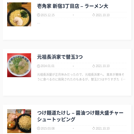
壱角家 新宿3丁目店 – ラーメン大
2015.12.15
2021.10.10
…
元祖長浜家で替玉3つ
2014.01.01
2021.10.10
元祖長浜屋が正月休みだったので、元祖長浜家へ。 高本が美味そ
うに食べるのに挑発されたのもあるが、替玉3つはやりすぎた（；
￣ェ￣） …
つけ麺道たけし – 醤油つけ麺大盛チャー
シュートッピング
2015.03.08
2021.10.10