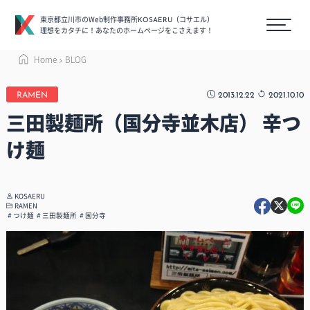
東京都立川市のWeb制作事務所
（コサエル）
KOSAERU
理想をカタチに！あなたのホームページをこさえます！
Home
BLOG
2013.12.22
2021.10.10
RAMEN
三田製麺所（国分寺並木店） 辛つ
け麺
KOSAERU
RAMEN
つけ麺
三田製麺所
国分寺