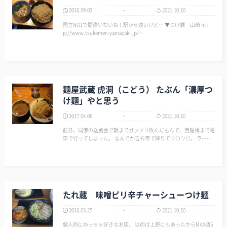
2016.09.02
2021.10.10
国立NO1で間違いないね！駅から遠いけど… ▼つけ麺 山崎 htt
p://www.tsukemen-yamazaki.jp/…
麺屋武蔵 虎洞（こどう） たぶん「濃厚つ
け麺」やと思う
2017.04.06
2021.10.10
前日、同僚の送別会で朝までガッツリ飲んだもんで、西船橋まで電
車で行ってしまった。 なんでか吉祥寺で降りてウロウロ。 ラーメ
ンでも食おうとブラブラ街を歩いたが、結局ここ「麺屋武蔵 虎
洞」に着地。 なにを注文したか忘れたけど、たぶん「濃厚つけ
麺」…
たれ蔵 味噌ピリ辛チャーシューつけ麺
2016.03.25
2021.10.10
個人的にめっちゃ好きなお店。 以前は上野にもあったからMAX週5