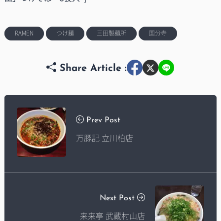
RAMEN
つけ麺
三田製麺所
国分寺
Share Article :
Prev Post
万豚記 立川柏店
Next Post
来来亭 武蔵村山店