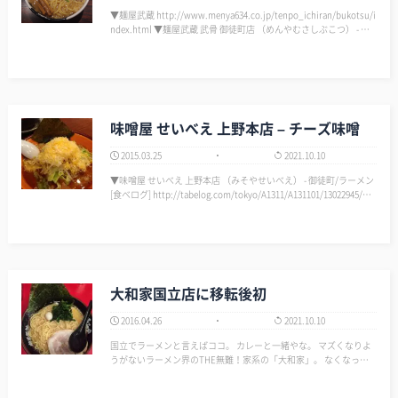
▼麺屋武蔵 http://www.menya634.co.jp/tenpo_ichiran/bukotsu/i
ndex.html ▼麺屋武蔵 武骨 御徒町店 （めんやむさしぶこつ） - 御
徒町/ラーメン [食べログ] http://tabelog.com/tok…
味噌屋 せいべえ 上野本店 – チーズ味噌
2015.03.25
2021.10.10
▼味噌屋 せいべえ 上野本店 （みそやせいべえ） - 御徒町/ラーメン
[食べログ] http://tabelog.com/tokyo/A1311/A131101/13022945/…
大和家国立店に移転後初
2016.04.26
2021.10.10
国立でラーメンと言えばココ。 カレーと一緒やな。 マズくなりよ
うがないラーメン界のTHE無難！家系の「大和家」。 なくなった
と思ったら移転していて少し嬉しかったよ。 移転先して初めてい
った。 全部綺麗になっていた。 ラーメンは変わらない。 が、ト…