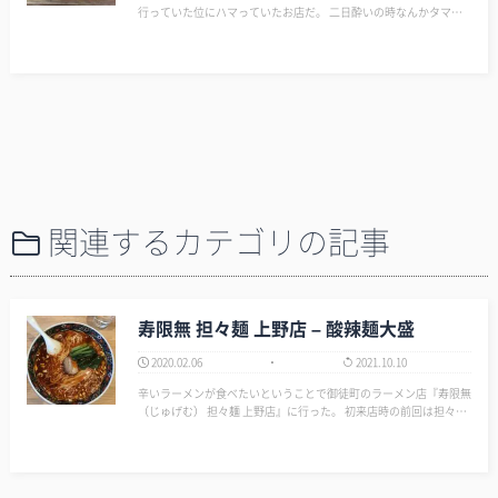
行っていた位にハマっていたお店だ。 二日酔いの時なんかタマネ
ギをたっぷり入れて食うと体調が戻るんだよね～ お勧めはラー油
とタマネギを適量入れて食う！ 残念なのが大盛りが有料にな…
関連するカテゴリの記事
寿限無 担々麺 上野店 – 酸辣麺大盛
2020.02.06
2021.10.10
辛いラーメンが食べたいということで御徒町のラーメン店『寿限無
（じゅげむ） 担々麺 上野店』に行った。 初来店時の前回は担々麺
だったので、2回目となる今回は酸辣麺をチョイス。 麺「大盛」、
辛さは「激辛」、麺は「麺かた」…