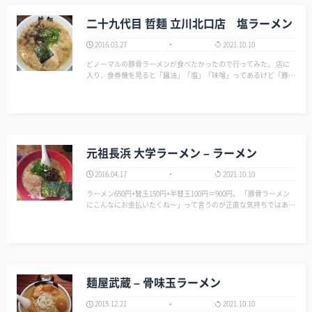
二十九代目 哲麺 立川北口店 塩ラーメン
2016.03.27
2021.10.10
どノーマルの豚骨ラーメンが食べたかったので行ってみた。 店に
入り、食券機を見ると「醤油」「塩」「味噌」ってあるけど「豚
骨」がない… 店の人に聞くと、普通の豚骨は「塩」との事。 「醤
油」のような気がすっけど?? 意味が分からなかったので、何度か
ニュア…
元祖長浜 大学ラーメン – ラーメン
2016.04.17
2021.10.10
ラーメン650円+替玉150円+半替玉100円＝900円。 「豚骨ラーメン
にこんなにお金払いたくね～」って言うのが正直な気持ちではある
が、ここは東京…… しかたがないか…… 豚骨スープはマイルド
で甘みを感じる万人受けしそうな味だ。 個人的には甘味の部分
が…
麺屋武蔵 – 骨味玉ラーメン
2015.12.21
2021.10.10