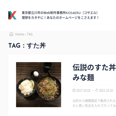
東京都立川市のWeb制作事務所
（コサエル）
KOSAERU
理想をカタチに！あなたのホームページをこさえます！
Home
TAG
TAG：すた丼
伝説のすた丼
みな麺
2017.10.02
2021.10.10
10月から期間限定で販売された
かと思い気合を入れて行ってみたんだけど肩
「富…