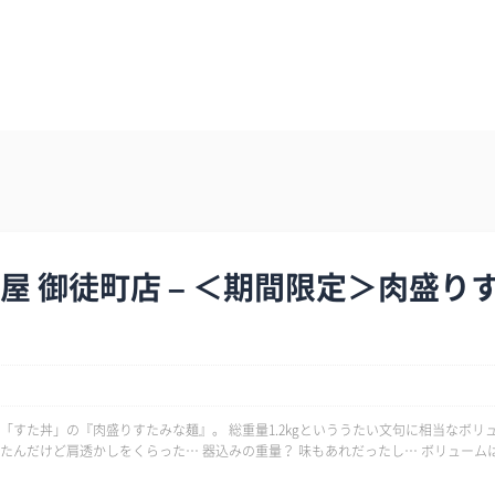
屋 御徒町店 – ＜期間限定＞肉盛り
「すた丼」の『肉盛りすたみな麺』。 総重量1.2kgといううたい文句に相当なボリ
透かしをくらった… 器込みの重量？ 味もあれだったし… ボリュームは