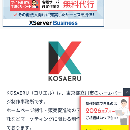
（コサエル）は、
東京都立川市のホームペー
KOSAERU
ジ制作事務所です。
制作対応できるのは
ホームページ制作・販売促進物のデザイン・外注制作委
2026
7
年
月〜
託など
マーケティングに関わる制作のご依頼をお受けし
ご相談はいつでも
OK!
ております。