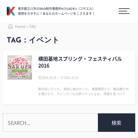
東京都立川市のWeb制作事務所
（コサエル）
KOSAERU
理想をカタチに！あなたのホームページをこさえます！
Home
TAG
TAG：イベント
横田基地スプリング・フェスティバル
2016
2016.03.29
2021.10.10
数年前に行った。 単純に面白かった。 戦闘機見たり、輸送機の中
を覗けたり、アメリカンなお祭りやったなぁ。 時間を見つけて行
こうかな。 【お知らせ】「スプリング・フェスティバル」横田基
地の桜並木をご堪能いただけます！日時：4/2(土) 11am~4pm場
所：米空軍横田基…
検索