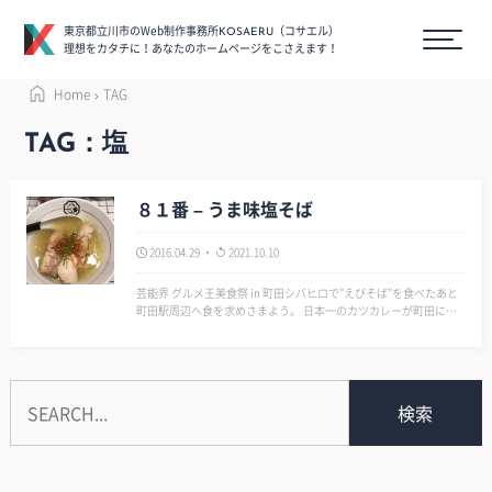
東京都立川市のWeb制作事務所
（コサエル）
KOSAERU
理想をカタチに！あなたのホームページをこさえます！
Home
TAG
TAG：塩
８１番 – うま味塩そば
2016.04.29
2021.10.10
芸能界 グルメ王美食祭 in 町田シバヒロで”えびそば”を食べたあと
町田駅周辺へ食を求めさまよう。 日本一のカツカレーが町田にあ
るということで「アサノ」に行くが行列で断念。 ジプシー状態の
まま、歩き始めた時、気になるラーメン屋を発見！ そ…
検索