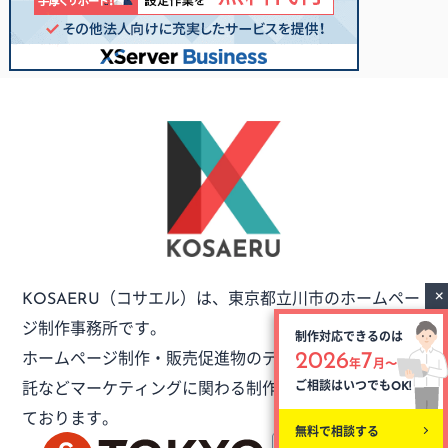
（コサエル）は、
東京都立川市のホームペー
KOSAERU
ジ制作事務所です。
制作対応できるのは
ホームページ制作・販売促進物のデザイン・外注制作委
2026
7
年
月〜
託など
マーケティングに関わる制作のご依頼をお受けし
ご相談はいつでも
OK!
ております。
無料で相談する