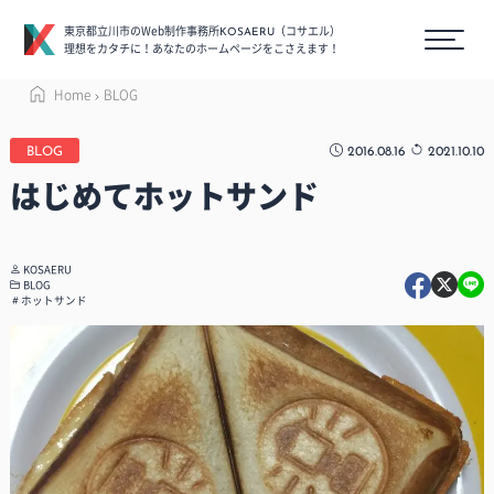
東京都立川市のWeb制作事務所
（コサエル）
KOSAERU
理想をカタチに！あなたのホームページをこさえます！
Home
BLOG
2016.08.16
2021.10.10
BLOG
はじめてホットサンド
KOSAERU
BLOG
ホットサンド