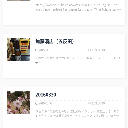
https://www.youtube.com/watch?v=oiD9ek-YD0c English Title: 5
years since the Great East Japan Earthquake - What Tohoku looked
like then, …
加藤酒店（五反田）
2015.11.16
2021.10.10
20時からの待ち合わせに待てず、角打ち発見してスタート！ステキ
❤️…
20160330
2016.03.31
2021.10.10
今朝ダルくて会社を休む。 血圧のせいかしら？ 高血圧ときっちり
向き合ってから体調不良を感じやすくなったように思う。 体を休
めてたけどダルさは変わらないので頑張るほうへシフトチェンジ。
とりあえずジムへ。チャリ30分、ラン15分、ウェイト、ストレッチ