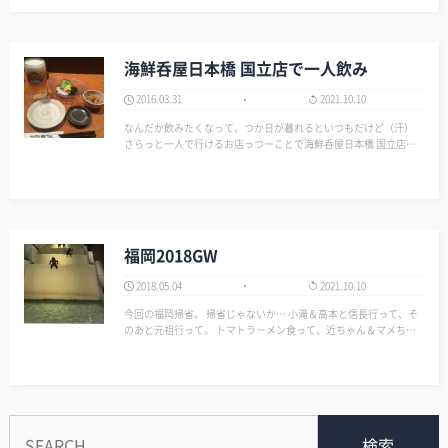
と汗をかく。 すると体が軽くな…
海鮮呑屋日本橋 国立店で一人飲み
2016.03.31
2021.10.10
なんだか飲みたくなって、つか日が暮れるといつもだけど（汗）
さらっと一人で行けるお店っつーことで海鮮呑屋日本橋 国立店に
行ってきました。 以下の内容で2500円くらいだった。 ビールの量
は少ないけど、値段を見たら生中280円で納得です。 …
福岡2018GW
2018.05.04
2021.10.10
今回の福岡帰省。 帰省じゃないか… 小滝＆高本と信長行って、そ
のあと元祖行って。 トマトラーメン食って、近ちゃん＆マメちゃ
んに挨拶にいって、高本とドライブして、串カツ食って、ナンバー
ワン食って。 はかやたやいって、近ちゃん＆マメちゃんと味心い
って、居酒屋いって…
検索