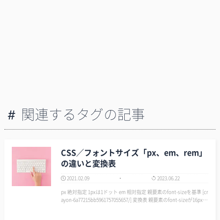
関連するタグの記事
CSS／フォントサイズ「px、em、rem」
の違いと変換表
2021.02.09
2023.06.22
px 絶対指定 1pxは1ドット em 相対指定 親要素のfont-sizeを基準 [cr
ayon-6a77215bb5961757055657/] 変換表 親要素のfont-sizeが16pxの
場合 px em em 1…