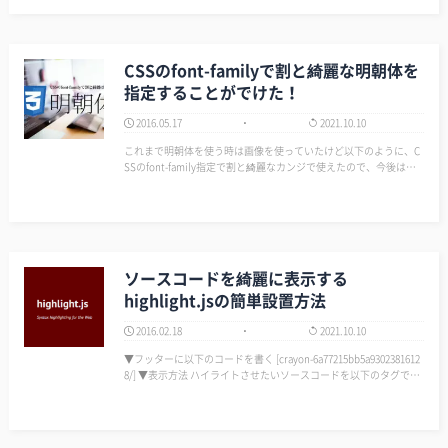
CSSのfont-familyで割と綺麗な明朝体を
指定することがでけた！
2016.05.17
2021.10.10
これまで明朝体を使う時は画像を使っていたけど以下のように、C
SSのfont-family指定で割と綺麗なカンジで使えたので、今後は画
像を使わなくても良いかも。 と、いうことでメモメモ ((φ(-ω-)ｶｷｶｷ
[crayon-6a77215bb5a1066…
ソースコードを綺麗に表示する
highlight.jsの簡単設置方法
2016.02.18
2021.10.10
▼フッターに以下のコードを書く [crayon-6a77215bb5a9302381612
8/] ▼表示方法 ハイライトさせたいソースコードを以下のタグで囲
む。 <pre><code>ソースコード</code></pre> …