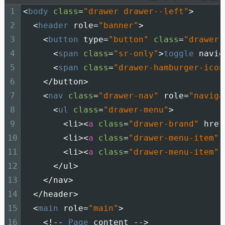
1
<
body 
class
=
"drawer drawer--left"
>
2
<
header 
role
=
"banner"
>
3
<
button 
type
=
"button"
class
=
"drawer-
4
<
span 
class
=
"sr-only"
>
toggle 
navig
5
<
span 
class
=
"drawer-hamburger-icon
6
<
/
button
>
7
<
nav 
class
=
"drawer-nav"
role
=
"naviga
8
<
ul 
class
=
"drawer-menu"
>
9
<
li
>
<
a
class
=
"drawer-brand"
href
10
<
li
>
<
a
class
=
"drawer-menu-item"
11
<
li
>
<
a
class
=
"drawer-menu-item"
12
<
/
ul
>
13
<
/
nav
>
14
<
/
header
>
15
<
main 
role
=
"main"
>
16
<
!
--
Page 
content
--
>