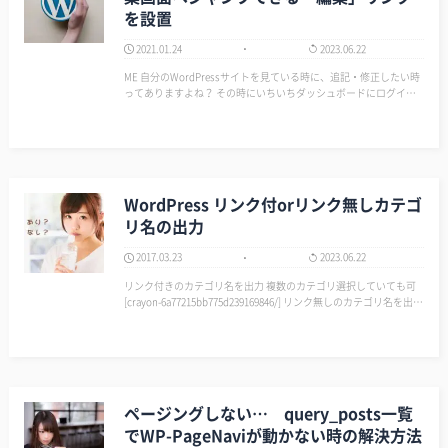
を設置
2021.01.24
2023.06.22
ME 自分のWordPressサイトを見ている時に、追記・修正したい時
ってありますよね？ その時にいちいちダッシュボードにログイン
して記事を探して対応するのは面倒じゃないですか？ ME こういう
のために記事詳細ページに以下の「編…
WordPress リンク付orリンク無しカテゴ
リ名の出力
2017.03.23
2023.06.22
リンク付きのカテゴリ名を出力 複数のカテゴリ選択していても可
[crayon-6a77215bb775d239169846/] リンク無しのカテゴリ名を出力
カテゴリを複数選択していても出力されるのは一つ [crayon-6a7721
5bb7760767361991…
ページングしない… query_posts一覧
でWP-PageNaviが動かない時の解決方法