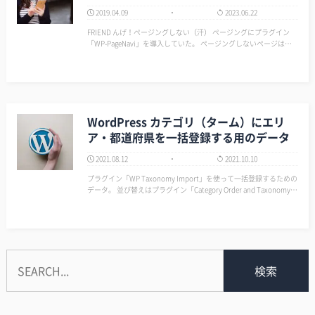
2019.04.09
2023.06.22
FRIEND んげ！ページングしない（汗） ページングにプラグイン
「WP-PageNavi」を導入していた。 ページングしないページは、
特定カテゴリのみ非表示にしたかったため query_posts を使って
いた。 ググってみたところ以下のペー…
WordPress カテゴリ（ターム）にエリ
ア・都道府県を一括登録する用のデータ
2021.08.12
2021.10.10
プラグイン「WP Taxonomy Import」を使って一括登録するための
データ。 並び替えはプラグイン「Category Order and Taxonomy T
erms Order」を使う。 エリア＆都道府県 北海道$area01 北海道$are
a01 -> 北…
検索