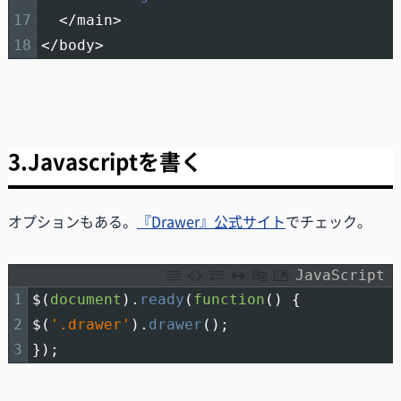
17
<
/
main
>
18
<
/
body
>
3.Javascriptを書く
オプションもある。
『Drawer』公式サイト
でチェック。
JavaScript
1
$
(
document
)
.
ready
(
function
(
)
{
2
$
(
'.drawer'
)
.
drawer
(
)
;
3
}
)
;