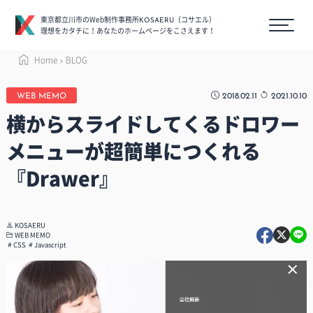
東京都立川市のWeb制作事務所
（コサエル）
KOSAERU
理想をカタチに！あなたのホームページをこさえます！
Home
BLOG
2018.02.11
2021.10.10
WEB MEMO
横からスライドしてくるドロワー
メニューが超簡単につくれる
『Drawer』
KOSAERU
WEB MEMO
CSS
Javascript