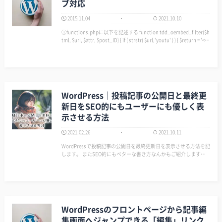
ブ対応
2015.11.04
2021.10.10
①functions.phpに以下を記述する function tdd_oembed_filter($h
tml, $url, $attr, $post_ID) { if ( strstr( $url,'youtu' ) ) { $return = '<di
v clas…
WordPress｜投稿記事の公開日と最終更
新日をSEO的にもユーザーにも優しく表
示させる方法
2021.02.26
2021.10.11
WordPressで投稿記事の公開日を最終更新日を表示させる方法を記
します。 またSEO的にもベターな書き方なんかもご紹介します。
公開日と最終更新日の表示 ME まず、なにも考えずに表示だけさせ
る場合のご紹介。 テンプレート内に以下のよう書きます。 …
WordPressのフロントページから記事編
集画面へジャンプできる「編集」リンク