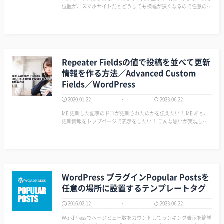
位置が、スマホサイトだとどうしても横幅が狭くなるので任意の場
所で改行させることで見た目を調整したくなる時に便利です。 ME
【注意】こちらBootstrap3…
Repeater Fieldsの値で投稿を並べて更新
情報を作る方法／Advanced Custom
Fields／WordPress
2020.01.22
2023.06.22
ME 更新した記事のドコが更新されたのかを伝えたい！ ME あと、
更新情報をトップページで表示をしたい！ こんな思いが実現した
ので覚書を記します。 イメージは↓↓のようなカンジ。 更新日付
順に表示をしたかった…
WordPress プラグインPopular Postsを
任意の場所に設置するテンプレートタグ
2016.02.12
2023.06.22
WordPressでページビュー数をカウントしてランキング表示を簡単