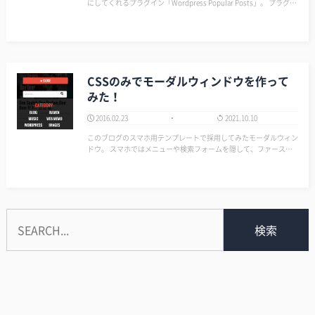
にしてくれるプラグイン「Wordpress Popular Posts」。 プラグイ
ンをインストールするとウィジェットの場合、すぐに設置できるけ
ど、任意の場所に設定したいことがありませんか？ そんな時は、
以下…
CSSのみでモーダルウィンドウを作って
みた！
2016.02.23
2021.10.10
このブログのスマホ用テンプレートで採用してみたモーダルウィン
ドウ。 スマホではメニューや検索フォームを隠して、ファースト
ビューをすっきりさせたかったので採用してみました。 あと、今
どきっぽくてカッコ良いかと思ったので。 ▼モーダルウィンドウ
を…
検索