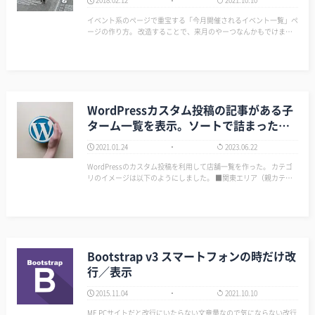
イベント系のページで重宝する「今月開催されるイベント一覧」ペ
ージの作り方。 改造することで、来月のやーつなんかもでけま
す。 ざっくり思案 ・一覧ページは固定ページを使う ・投稿にカス
タムフィールドを使って『年月日』を紐づける ・紐づけた『年月
日』を参照して、今月…
WordPressカスタム投稿の記事がある子
ターム一覧を表示。ソートで詰まった…
2021.01.24
2023.06.22
WordPressのカスタム投稿を利用して店舗一覧を作った。 カテゴ
リのイメージは以下のようにしました。 ■関東エリア（親カテゴ
リ） │ ├ 東京都（子カテゴリ） │ ├ 店舗（記事） │
└ 店舗（記事） │ ├ 神奈川県（子カテゴリ） │ …
Bootstrap v3 スマートフォンの時だけ改
行／表示
2015.11.04
2021.10.10
ME PCサイトだと改行にいたらない文章量なので気にならない改行