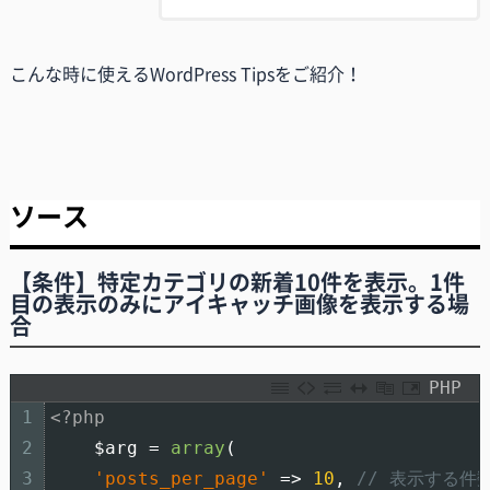
こんな時に使えるWordPress Tipsをご紹介！
ソース
【条件】特定カテゴリの新着10件を表示。1件
目の表示のみにアイキャッチ画像を表示する場
合
PHP
1
<?php
2
$arg
=
array
(
3
'posts_per_page'
=
>
10
,
// 表示する件