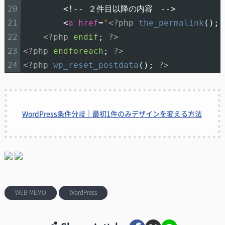
20
<
!
--
２件目以降の内容　
--
>
21
<
a
href
=
"
<?php
the_permalink
(
)
;
22
<?php
endif
;
?>
23
<?php
endforeach
;
?>
24
<?php
wp_reset_postdata
(
)
;
?>
WordPress条件分岐｜最初1件のみデザインを変える方法
WEB MEMO
WordPress