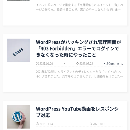
イベント系のページで重宝する「今月開催されるイベント一覧」ペ
ージの作り方。 改造することで、来月のやーつなんかもでけま
す。 ざっくり思案 ・一覧ページは固定ページを使う ・投稿にカス
タムフィールドを使って『年月日』を紐づける ・紐づけた『年月
日』を参照して、今月…
WordPressがハッキングされ管理画面が
「403 Forbidden」エラーでログインで
きなくなった時にやったこと
2021.01.29
2023.06.22
2 Comments
2021年1月28日、クライアントのディレクターから「サイトがハッ
キングされました。見てもらえませんか？」と連絡を受けました。
そもそも僕がWordPressでサイト制作をしていたためだ。 ME 今回
はこの件を解決したので、後学のための覚書として記録…
WordPress YouTube動画をレスポンシ
ブ対応
2015.11.04
2021.10.10