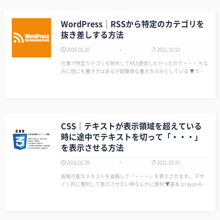
WordPress｜RSSから特定のカテゴリを
抜き差しする方法
2016.03.10
2021.10.10
仕事で特定カテゴリを除外してRSS提供したかったので・・・ ちな
みに他にも書き方はあるが超簡単な書き方のみとしている ▼カテ
ゴリID42を出力する場合 http://www.example.com/?cat=42&feed=
rss2 ▼カテゴリID42と4…
CSS｜テキストが表示領域を超えている
時に途中でテキストを切って「・・・」
を表示させる方法
2016.02.29
2021.10.10
省略可能なテキストを省略して「・・・」を表示させます。 デザ
イン的に整列して表示させたい時なんかに便利 ▼基本 [crayon-6a7
827375f1a8767709833/] ▼例：以下のようなことがでけました。
…