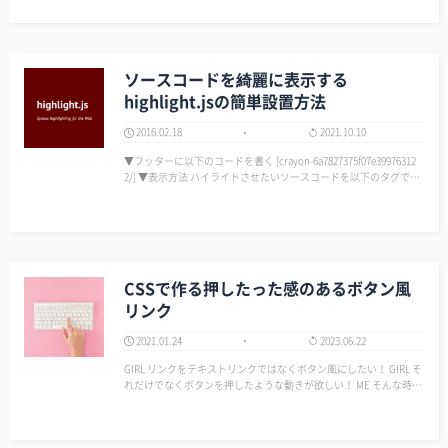
ソースコードを綺麗に表示する
highlight.jsの簡単設置方法
2016.02.18
2021.10.10
▼フッターに以下のコードを書く [crayon-6a7827375f07e39976312
2/] ▼表示方法 ハイライトさせたいソースコードを以下のタグで囲
む。 <pre><code>ソースコード</code></pre> …
CSSで作る押したった感のあるボタン風
リンク
2021.01.24
2023.06.22
GIRL リンクをテキストリンクではなくボタン風にしたい！ GIRL そ
れだけでなくボタンを押したような動きが欲しい！ ME そんな時は
CSS使えば、押した時（クリックした時）にポチって沈むような動
きを…