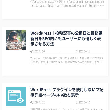
①functions.phpに以下を記述する function tdd_oembed_filter($h
tml, $url, $attr, $post_ID) { if ( strstr( $url,'youtu' ) ) { $return = '<di
v clas…
WordPress｜投稿記事の公開日と最終更
新日をSEO的にもユーザーにも優しく表
示させる方法
2021.02.26
2021.10.11
WordPressで投稿記事の公開日を最終更新日を表示させる方法を記
します。 またSEO的にもベターな書き方なんかもご紹介します。
公開日と最終更新日の表示 ME まず、なにも考えずに表示だけさせ
る場合のご紹介。 テンプレート内に以下のよう書きます。 …
WordPress プラグインを使用しないで記
事詳細ページのPV数を表示
2016.02.12
2021.10.10
閲覧回数をデータベースにカウントしていく方法 ①functions.php