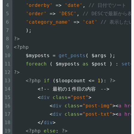
4
'orderby'
=
>
'date'
,
// 日付でソート
5
'order'
=
>
'DESC'
,
// DESCで最新から
6
'category_name'
=
>
'cat'
// 表示した
7
)
;
8
?>
9
<?php
10
$myposts
=
get_posts
(
$args
)
;
11
foreach
(
$myposts
as
$post
)
:
setu
12
?>
13
<?php
if
(
$loopcount
<=
1
)
:
?>
14
<
!
--
最初の１件目の内容　
--
>
15
<
div 
class
=
"post"
>
16
<
div 
class
=
"post-img"
>
<
a
hre
17
<
div 
class
=
"post-txt"
>
<
a
hre
18
<
/
div
>
19
<?php
else
:
?>