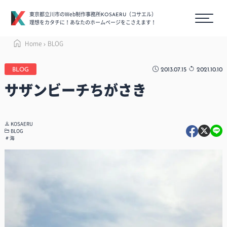
東京都立川市のWeb制作事務所
（コサエル）
KOSAERU
理想をカタチに！あなたのホームページをこさえます！
Home
BLOG
2013.07.15
2021.10.10
BLOG
サザンビーチちがさき
KOSAERU
BLOG
海