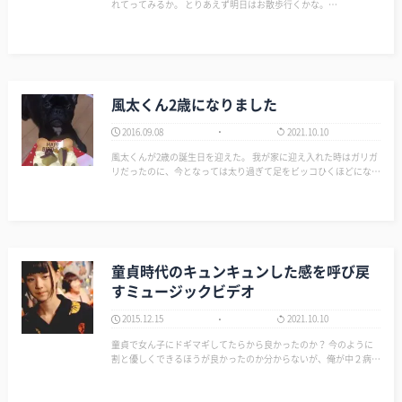
れてってみるか。 とりあえず明日はお散歩行くかな。…
風太くん2歳になりました
2016.09.08
2021.10.10
風太くんが2歳の誕生日を迎えた。 我が家に迎え入れた時はガリガ
リだったのに、今となっては太り過ぎて足をビッコひくほどになっ
たw 元気でピョンピョン跳ねながら遊びにくる時は本当に可愛い。
このまま天真爛漫なまま育って欲しい。…
童貞時代のキュンキュンした感を呼び戻
すミュージックビデオ
2015.12.15
2021.10.10
童貞で女ん子にドギマギしてたらから良かったのか？ 今のように
割と優しくできるほうが良かったのか分からないが、俺が中２病の
頃（笑）、一緒に過ごしてくれた女の子とのキュンとした出来事を
思い起こすミュージックビデオだ。 見ている人間に想像させる短
編映画で、最後まで描かない美徳が俺に…