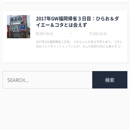
2017年GW福岡帰省３日目：ひらお＆ダ
イエー＆コタとは会えず
2017.05.02
2021.10.10
2017年GW福岡帰省３日目。 さおちゃんが来る予定もあり、コタと
会おうとアポイントとっていたが、なんか気持ち的にも乗らずコタ
からも昼飯食えないとのことだったのでキャンセルした。雑餉隈駅
までは来ていたのでパチ屋に行って15Kくらい負ける…（涙） 空腹
だったので戻る途中でス…
検索