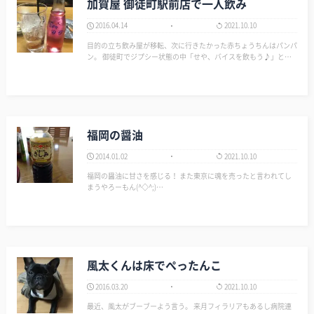
加賀屋 御徒町駅前店で一人飲み
2016.04.14
2021.10.10
目的の立ち飲み屋が移転、次に行きたかった赤ちょうちんはパンパ
ン。 御徒町でジプシー状態の中「せや、バイスを飲もう♪」と加
賀屋へ。 いや～いいね。 店員さんからお客さんから全部含めて味
があるんじゃぁ～、すっげータイプ♥ また行こ～！ ▼加賀…
福岡の醤油
2014.01.02
2021.10.10
福岡の醤油に甘さを感じる！ また東京に魂を売ったと言われてし
まうやろーもん(^◇^;)…
風太くんは床でぺったんこ
2016.03.20
2021.10.10
最近、風太がブーブーよう言う。 来月フィラリアもあるし病院連