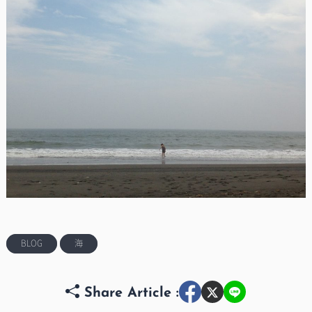
BLOG
海
Share Article :