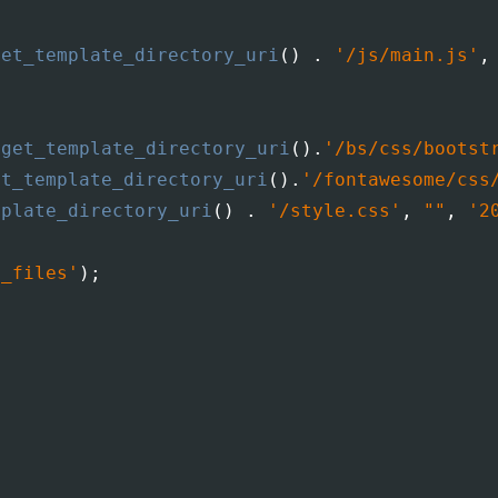
get_template_directory_uri
(
)
.
'/js/main.js'
,
,
get_template_directory_uri
(
)
.
'/bs/css/bootst
et_template_directory_uri
(
)
.
'/fontawesome/css
mplate_directory_uri
(
)
.
'/style.css'
,
""
,
'2
d_files'
)
;