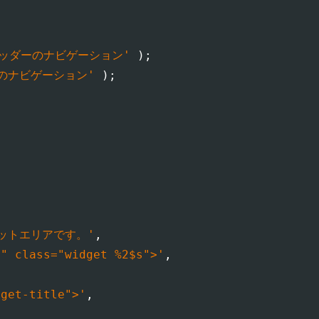
ヘッダーのナビゲーション'
)
;
のナビゲーション'
)
;
ットエリアです。'
,
s" class="widget %2$s">'
,
dget-title">'
,