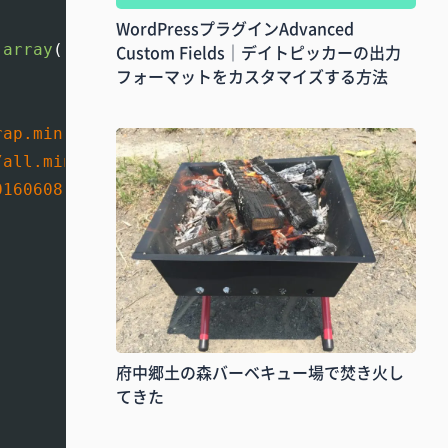
WordPressプラグインAdvanced
Custom Fields｜デイトピッカーの出力
array
(
'jquery'
)
,
'20160608'
,
true
)
;
フォーマットをカスタマイズする方法
rap.min.css'
)
;
/all.min.css'
)
;
0160608'
)
;
府中郷土の森バーベキュー場で焚き火し
てきた