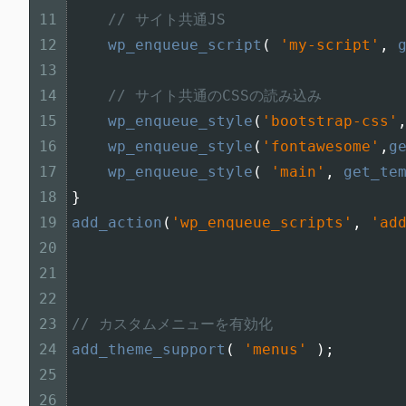
11
// サイト共通JS
12
wp_enqueue_script
(
'my-script'
,
13
14
// サイト共通のCSSの読み込み
15
wp_enqueue_style
(
'bootstrap-css'
16
wp_enqueue_style
(
'fontawesome'
,
g
17
wp_enqueue_style
(
'main'
,
get_te
18
}
19
add_action
(
'wp_enqueue_scripts'
,
'ad
20
21
22
23
// カスタムメニューを有効化
24
add_theme_support
(
'menus'
)
;
25
26