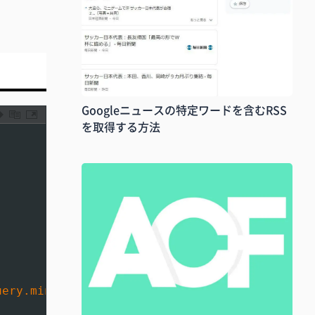
Googleニュースの特定ワードを含むRSS
を取得する方法
uery.min.js'
,
""
,
"20160608"
,
false
)
;