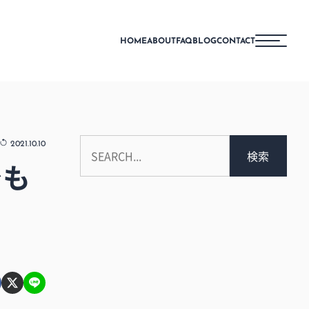
HOME
ABOUT
FAQ
BLOG
CONTACT
2021.10.10
検索
でも