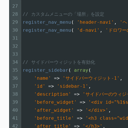
27
28
// カスタムメニューの「場所」を設定
29
register_nav_menu
(
'header-navi'
,
'
30
register_nav_menu
(
'd-navi'
,
'ドロワー
31
32
33
34
// サイドバーウィジットを有効化
35
register_sidebar
(
array
(
36
'name'
=
>
'サイドバーウィジット-1'
,
37
'id'
=
>
'sidebar-1'
,
38
'description'
=
>
'サイドバーのウィジ
39
'before_widget'
=
>
'<div id="%1$
40
'after_widget'
=
>
'</div>'
,
41
'before_title'
=
>
'<h3 class="wi
42
'after_title'
=
>
'</h3>'
,