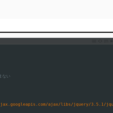
込まない
ajax.googleapis.com/ajax/libs/jquery/3.5.1/jq