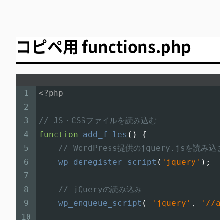
コピペ用 functions.php
1
<?php
2
3
// JS・CSSファイルを読み込む
4
function
add_files
(
)
{
5
// WordPress提供のjquery.jsを読み
6
wp_deregister_script
(
'jquery'
)
;
7
8
// jQueryの読み込み
9
wp_enqueue_script
(
'jquery'
,
'//
10