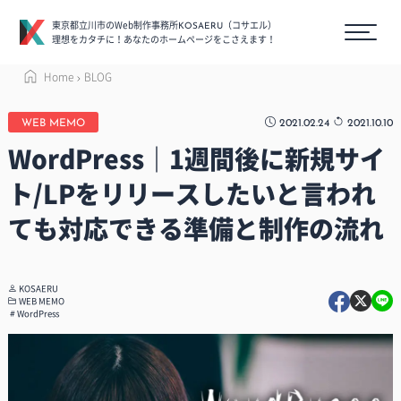
東京都立川市のWeb制作事務所
（コサエル）
KOSAERU
理想をカタチに！あなたのホームページをこさえます！
Home
BLOG
2021.02.24
2021.10.10
WEB MEMO
WordPress｜1週間後に新規サイ
ト/LPをリリースしたいと言われ
ても対応できる準備と制作の流れ
KOSAERU
WEB MEMO
WordPress