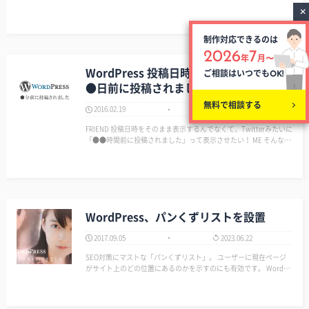
nced Custom Fields」を利用して投稿画面に設置します。 フィー
ルドタイプは「真/偽」とする。 メッセ…
制作対応できるのは
2026
7
年
月〜
WordPress 投稿日時ではなく「●分前、
ご相談はいつでも
OK!
●日前に投稿されました」とする
無料で相談する
2016.02.19
2021.10.10
FRIEND 投稿日時をそのまま表示するんでなくて、Twitterみたいに
「●●時間前に投稿されました」って表示させたい！ ME そんなYo
uに！ 以下のソースをコピペするだけで対応可能だYO!! １．funct
i…
WordPress、パンくずリストを設置
2017.09.05
2023.06.22
SEO対策にマストな「パンくずリスト」。 ユーザーに現在ページ
がサイト上のどの位置にあるのかを示すのにも有効です。 WordPr
essの場合、パンくずリストはプラグインを使って設置する方法が
一番簡単かとは思うんですが、プラグインを増やすことでサイトの
表示スピードが遅くなっ…