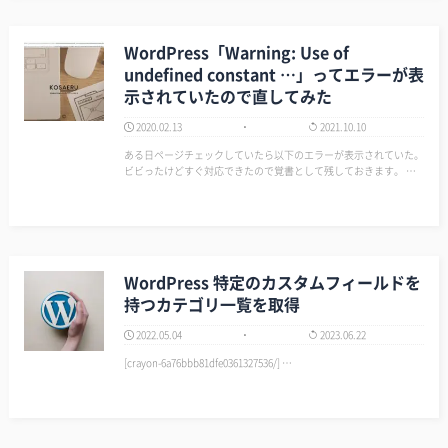
WordPress「Warning: Use of
undefined constant …」ってエラーが表
示されていたので直してみた
2020.02.13
2021.10.10
ある日ページチェックしていたら以下のエラーが表示されていた。
ビビったけどすぐ対応できたので覚書として残しておきます。 ▼
エラー内容 Warning: Use of undefined constant HISTROY - assum
ed 'HIST…
WordPress 特定のカスタムフィールドを
持つカテゴリ一覧を取得
2022.05.04
2023.06.22
[crayon-6a76bbb81dfe0361327536/] …