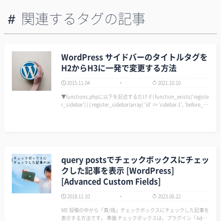
関連するタグの記事
WordPress サイドバーのタイトルタグを
H2からH3に一発で変更する方法
2015.11.04
2021.10.10
▼functions.phpに以下を記述するだけ if ( function_exists('registe
r_sidebar') ) { register_sidebar(array( 'id' => 'sidebar-1', 'before_wi
dget' =&…
query postsでチェックボックスにチェッ
クした記事を表示 [WordPress]
[Advanced Custom Fields]
2018.11.10
2023.06.22
ME 投稿の中から「真/偽」チェックボックスにチェックした記事を
表示する方法です。 準備 チェックボックスは、プラグイン「Adva