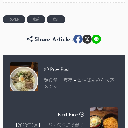
RAMEN
家系
立川
Share Article :
Prev Post
麺食堂 一真亭 – 醤油ばんめん大盛
メンマ
Next Post
【2020年2月】上野・御徒町で働く