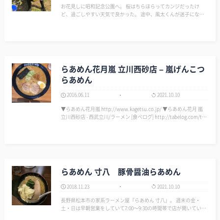
お花見しに昭和記念公園へ。 桜はちらほらってカンジだったけ
ど、過ごしやすい天気で良かった。 途中、風太くんが迷子になる
事件もあったけど良い休日ですた。 ▼国営昭和記念公園公式ホー
ムページ http://www.showakine…
らあめん花月嵐 立川西砂店 – 嵐げんこつ
らあめん
2016.06.11
2021.10.10
▼らあめん花月嵐 http://www.kagetsu.co.jp/ ▼らあめん花月 嵐
立川西砂店 - 西武立川/ラーメン [食べログ] http://tabelog.com/tok
yo/A1329/A132901/13194219/…
らあめん 寸八 豚骨醤油らあめん
2018.11.23
2021.10.10
長野県松本市の家系ラーメン屋『らあめん 寸八』。 週末の金・
土・日は早朝営業をしていて7:00～9:30の時間帯で店が開いてい
る。 これまで食べてきた家系の中でも美味しいほうだ。 機会があ