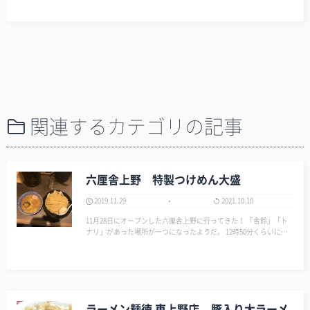
れば、また行こう♪ らあめん寸八 （ずんぱち） - 松本/ラ…
関連するカテゴリの記事
六厘舎上野 特製つけめん大盛
2019.11.29
2021.10.10
11月28日にオープンした六厘舎上野に行ってきた！ 「舎鈴」「ト
ナリ」があった場所が一つになったようだ。 12時50分くらいに着
くと並びは2人。これは行くしかない！ 東京駅の六厘舎はずっと行
列できているイメージだったから、まだ認知されていないかな??
全体的に「舎…
ラーメン麺徳 東上野店 – 豚入り大ラーメ