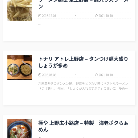
ン
2015.12.04
2021.10.10
…
トナリ アトレ上野店 – タンつけ麺大盛り
しょうが多め
2016.07.08
2021.10.10
六厘車系列のタンメン屋。 野菜をとりたい時にベストなラーメン
（つけ麺）。 今回、「しょうが入れますか？」の問いに「多め」
って言ってみたら、しょうが盛りが2個になっていた。 しょうがは
好きだから、3個でもアリだから、次は「めっちゃ多め」って言っ
てみよう…
極や 上野広小路店 – 特製 海老ポタらぁ
めん