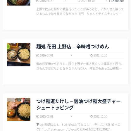
2016.04.29
2021.10.10
1 Comment
上野で飲んだ帰りに数回行ったことがあるけど、いかんせん酔って
いるもんで味を覚えてなかった（汗） ちゃんとテイスティングし
ようと昼休みに行く。 「つけ麺」しか食べたことなかったけど、
上野店限定メニューの「特製 海老ポタらぁめん」を選択。 ラン
チタイムは麺大…
麺処 花田 上野店 – 辛味噌つけめん
2016.07.01
2021.10.10
俺の感覚値から言うと、現在上野で一番人気のつけ麺屋だと思う。
だもんで並ばないとなかなか入れない。 神田店もあったが移転す
るとかしないとかで潰れてしまったので、ここのラーメンが食べた
くなったら上野しかなくなってしまった。 ここは味噌ラーメン専
門店…
つけ麺道たけし – 醤油つけ麺大盛チャー
シュートッピング
2015.03.08
2021.10.10
▼つけ麺道たけし （つけめんどうたけし） - 千川/つけ麺 [食べロ
グ] http://tabelog.com/tokyo/A1322/A132202/13024042/…