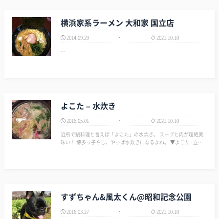
横浜家系ラーメン 大和家 国立店
2014.09.29
2021.10.10
…
よこた – 水炊き
2016.05.01
2021.10.10
近所で鍋料理と言えば「よこた」の水炊き。 スープと肉が超絶美
味い！ 博多っ子やし、やっぱ水炊きになるよね。 ▼よこた - 立川
南/焼鳥 [食べログ] http://tabelog.com/tokyo/A1329/A132901/1309
52…
すずちゃん&風太くん@昭和記念公園
2016.03.27
2021.10.10