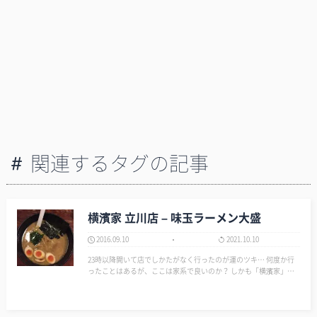
関連するタグの記事
横濱家 立川店 – 味玉ラーメン大盛
2016.09.10
2021.10.10
23時以降開いて店でしかたがなく行ったのが運のツキ… 何度か行
ったことはあるが、ここは家系で良いのか？ しかも「横濱家」っ
てイカんだろ！ 家系って飛び抜けて美味い店は少ないが最低限の
味はキープしている店がほとんどの中、久しぶりにやらかしている
店だ。 …