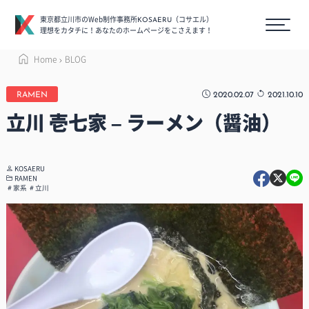
東京都立川市のWeb制作事務所
（コサエル）
KOSAERU
理想をカタチに！あなたのホームページをこさえます！
Home
BLOG
2020.02.07
2021.10.10
RAMEN
立川 壱七家 – ラーメン（醤油）
KOSAERU
RAMEN
家系
立川